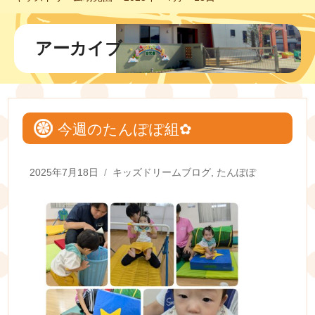
アーカイブ
今週のたんぽぽ組✿
Posted
Categories
2025年7月18日
キッズドリームブログ
,
たんぽぽ
on