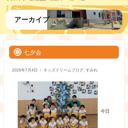
アーカイブ
七夕会
Posted
Categories
2025年7月4日
キッズドリームブログ
,
すみれ
on
今日