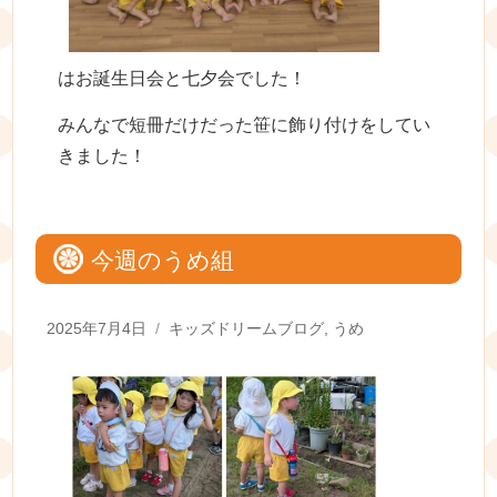
はお誕生日会と七夕会でした！
みんなで短冊だけだった笹に飾り付けをしてい
きました！
今週のうめ組
Posted
Categories
2025年7月4日
キッズドリームブログ
,
うめ
on