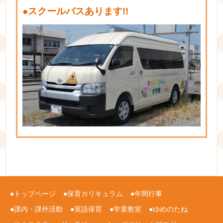
●
スクールバスあります!!
トップページ
保育カリキュラム
年間行事
課内・課外活動
英語保育
学童教室
ゆめのたね