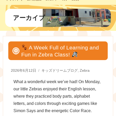
アーカイブ
A Week Full of Learning and
Fun in Zebra Class!
Posted
Categories
2026年6月12日
キッズドリームブログ
,
Zebra
on
What a wonderful week we’ve had! On Monday,
our little Zebras enjoyed their English lesson,
where they practiced body parts, alphabet
letters, and colors through exciting games like
Simon Says and the energetic Color Race.