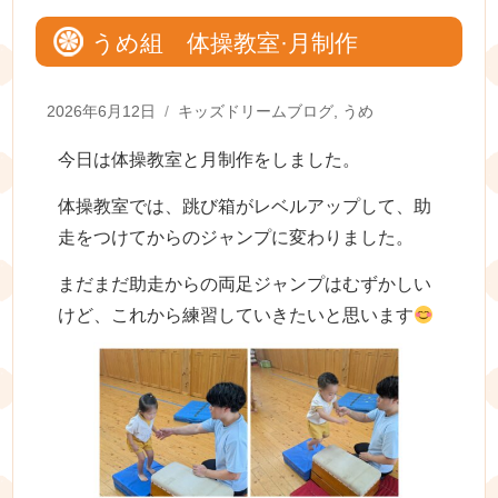
うめ組 体操教室·月制作
Posted
Categories
2026年6月12日
キッズドリームブログ
,
うめ
on
今日は体操教室と月制作をしました。
体操教室では、跳び箱がレベルアップして、助
走をつけてからのジャンプに変わりました。
まだまだ助走からの両足ジャンプはむずかしい
けど、これから練習していきたいと思います