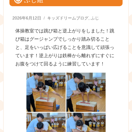
Posted
Categories
2026年6月12日
キッズドリームブログ
,
ふじ
on
体操教室では跳び箱と逆上がりをしました！跳
び箱はグージャンプでしっかり踏み切ること
と、足をいっぱい広げることを意識して頑張っ
ています！逆上がりは鉄棒から離れずにすぐに
お腹をつけて回るように練習しています！