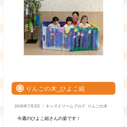
りんごの木_ひよこ組
Posted
Categories
2026年7月3日
キッズドリームブログ
,
りんごの木
on
今週のひよこ組さんの姿です！