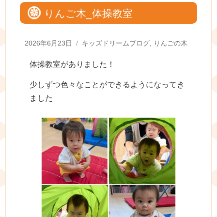
りんご木_体操教室
Posted
Categories
2026年6月23日
キッズドリームブログ
,
りんごの木
on
体操教室がありました！
少しずつ色々なことができるようになってき
ました