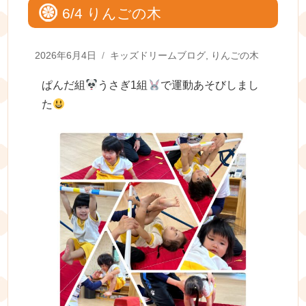
6/4 りんごの木
Posted
Categories
2026年6月4日
キッズドリームブログ
,
りんごの木
on
ぱんだ組
うさぎ1組
で運動あそびしまし
た