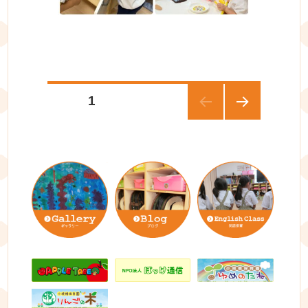
投
PAGE
1
稿
ナ
ビ
ゲ
ー
シ
ョ
ン