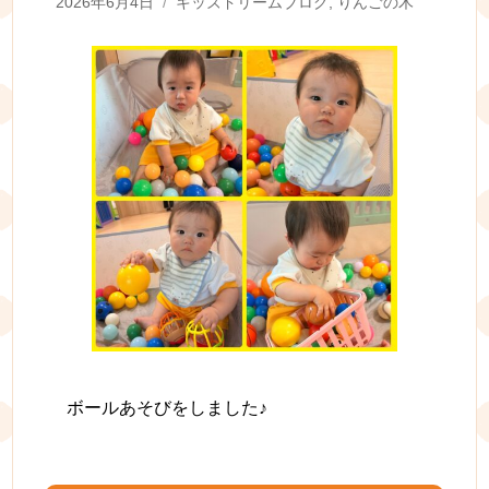
Posted
Categories
2026年6月4日
キッズドリームブログ
,
りんごの木
on
ボールあそびをしました♪