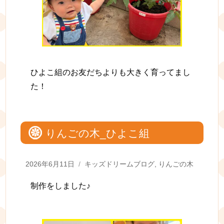
ひよこ組のお友だちよりも大きく育ってまし
た！
りんごの木_ひよこ組
Posted
Categories
2026年6月11日
キッズドリームブログ
,
りんごの木
on
制作をしました♪