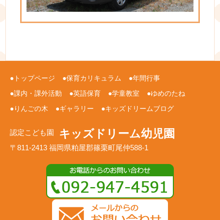
トップページ
保育カリキュラム
年間行事
課内・課外活動
英語保育
学童教室
ゆめのたね
りんごの木
ギャラリー
キッズドリームブログ
キッズドリーム幼児園
認定こども園
〒811-2413 福岡県粕屋郡篠栗町尾仲588-1