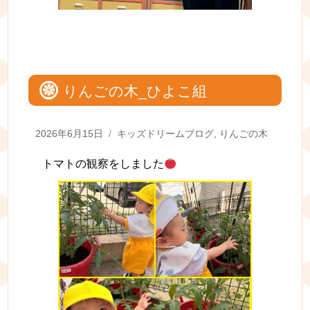
りんごの木_ひよこ組
Posted
Categories
2026年6月15日
キッズドリームブログ
,
りんごの木
on
トマトの観察をしました