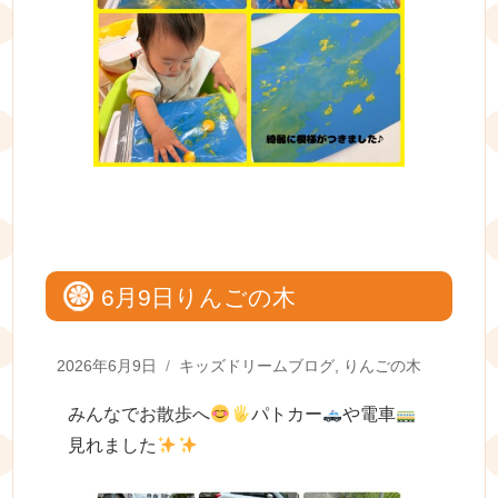
6月9日りんごの木
Posted
Categories
2026年6月9日
キッズドリームブログ
,
りんごの木
on
みんなでお散歩へ
パトカー
や電車
見れました