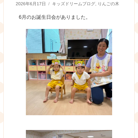
Posted
Categories
2026年6月17日
キッズドリームブログ
,
りんごの木
on
6月のお誕生日会がありました。