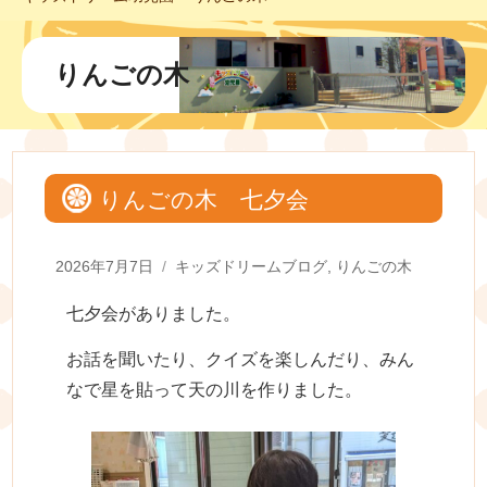
りんごの木
りんごの木 七夕会
Posted
Categories
2026年7月7日
キッズドリームブログ
,
りんごの木
on
七夕会がありました。
お話を聞いたり、クイズを楽しんだり、みん
なで星を貼って天の川を作りました。