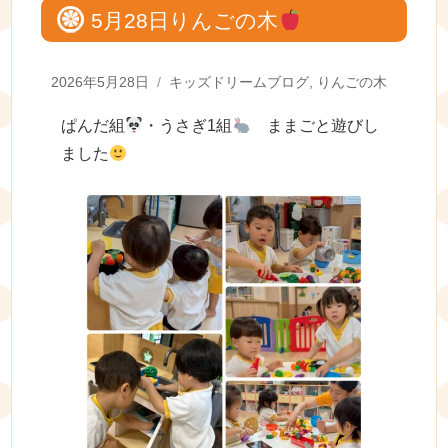
5月28日りんごの木
Posted
Categories
2026年5月28日
キッズドリームブログ
,
りんごの木
on
ぱんだ組
・うさぎ1組
ままごと遊びし
ました