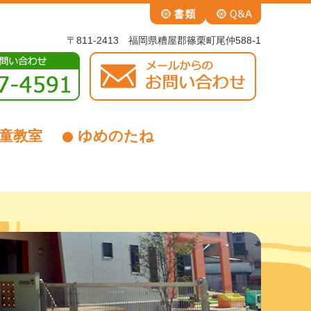
〒811-2413 福岡県糟屋郡篠栗町尾仲588-1
童教室
ゆめのたね