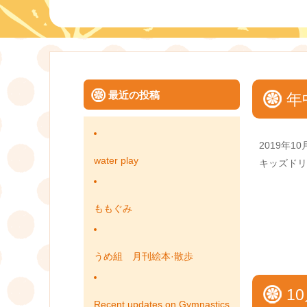
最近の投稿
年
Posted
2019年10
on
water play
Categories
キッズドリ
ももぐみ
うめ組 月刊絵本·散歩
1
Recent updates on Gymnastics