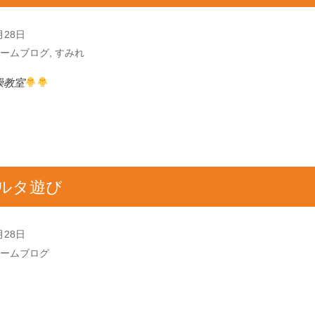
月28日
ームブログ
,
すみれ
操教室
ルタ遊び
月28日
ームブログ