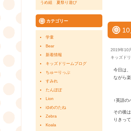
うめ組 夏祭り遊び
カテゴリー
1
学童
Bear
Posted
2019年10
新着情報
on
Categories
キッズドリ
キッズドリームブログ
今日は、
ちゅーりっぷ
ながら楽
すみれ
たんぽぽ
Lion
↑英語の
ゆめのたね
その後は
Zebra
りきって
Koala