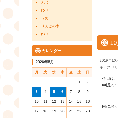
ふじ
ゆり
うめ
りんごの木
ゆり
10
カレンダー
Posted
2019年10
2026年8月
on
Categories
キッズドリ
月
火
水
木
金
土
日
今日は、
1
2
中隠れた
3
4
5
6
7
8
9
10
11
12
13
14
15
16
園に戻っ
17
18
19
20
21
22
23