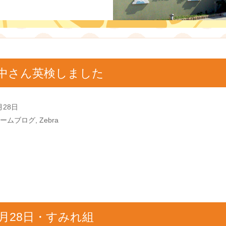
中さん英検しました
月28日
ームブログ
,
Zebra
0月28日・すみれ組