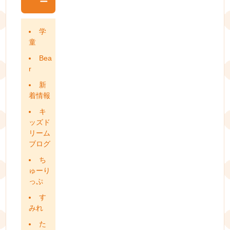
ー
学
童
Bea
r
新
着情報
キ
ッズド
リーム
ブログ
ち
ゅーり
っぷ
す
みれ
た