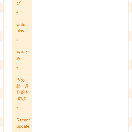
び
water
play
ももぐ
み
うめ
組 月
刊絵本
·散歩
Recent
update