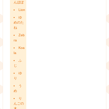
んぽぽ
Lion
ゆ
めのた
ね
Zeb
ra
Koa
la
ふ
じ
ゆ
り
う
め
り
んごの
木