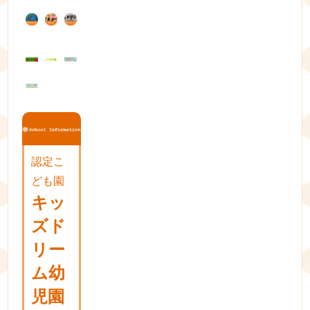
ー
シ
ョ
ン
認定こ
ども園
キッ
ズド
リー
ム幼
児園