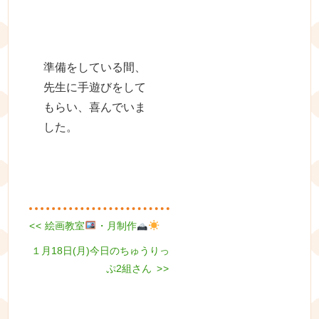
準備をしている間、
先生に手遊びをして
もらい、喜んでいま
した。
Previous
<<
絵画教室
・月制作
投
post:
Next
１月18日(月)今日のちゅうりっ
稿
post:
ぷ2組さん
>>
ナ
ビ
ゲ