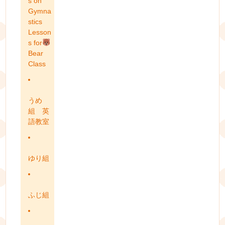
s on
Gymna
stics
Lesson
s for
Bear
Class
うめ
組 英
語教室
ゆり組
ふじ組