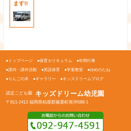
ます!!
トップページ
保育カリキュラム
年間行事
課内・課外活動
英語保育
学童教室
ゆめのたね
りんごの木
ギャラリー
キッズドリームブログ
キッズドリーム幼児園
認定こども園
〒811-2413 福岡県粕屋郡篠栗町尾仲588-1