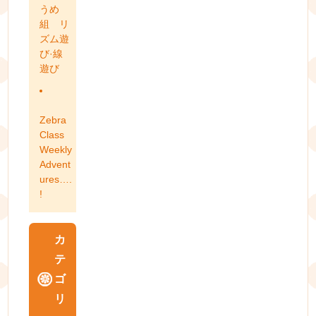
うめ
組 リ
ズム遊
び·線
遊び
Zebra
Class
Weekly
Advent
ures….
!
カ
テ
ゴ
リ