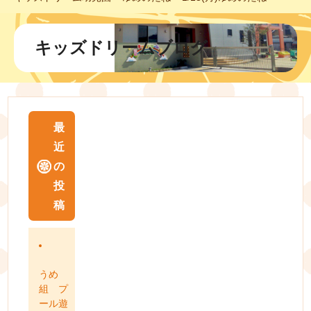
キッズドリームブログ
最
近
の
投
稿
うめ
組 プ
ール遊