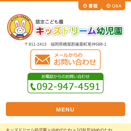
〒811-2413 福岡県糟屋郡篠栗町尾仲588-1
MENU
キッズドリーム幼児園
>
ゆめのたね
>
1/18(月)ゆめのたね