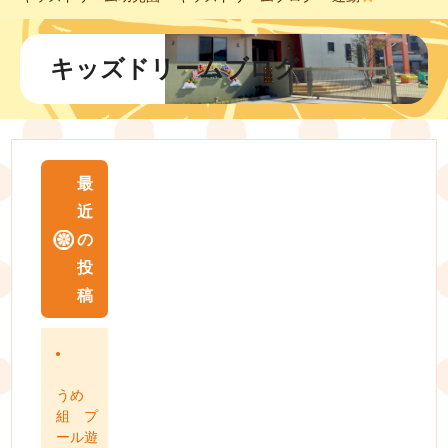
キッズドリームブログ
最
近
の
投
稿
うめ
組 プ
ール遊