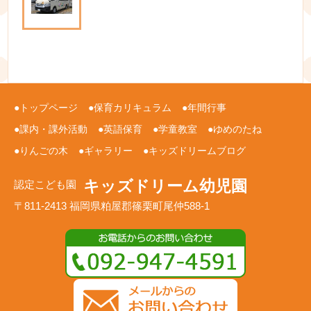
トップページ
保育カリキュラム
年間行事
課内・課外活動
英語保育
学童教室
ゆめのたね
りんごの木
ギャラリー
キッズドリームブログ
キッズドリーム幼児園
認定こども園
〒811-2413 福岡県粕屋郡篠栗町尾仲588-1