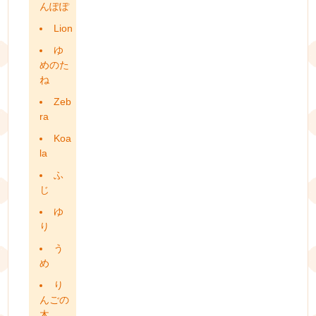
んぽぽ
Lion
ゆ
めのた
ね
Zeb
ra
Koa
la
ふ
じ
ゆ
り
う
め
り
んごの
木