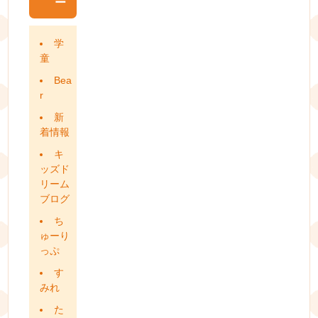
ー
学
童
Bea
r
新
着情報
キ
ッズド
リーム
ブログ
ち
ゅーり
っぷ
す
みれ
た