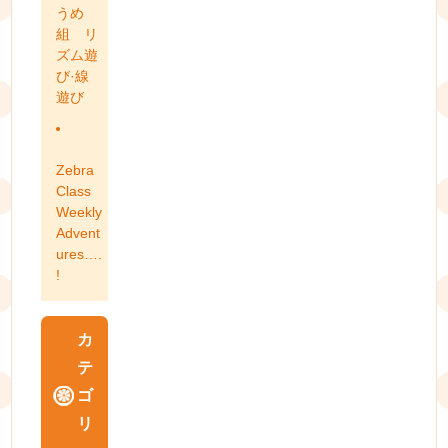
うめ
組 リ
ズム遊
び·線
遊び
Zebra
Class
Weekly
Advent
ures….
!
カ
テ
ゴ
リ