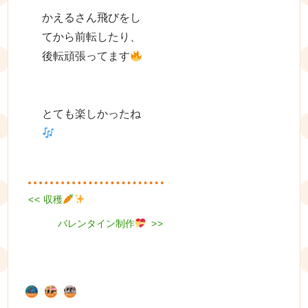
かえるさん飛びをし
てから前転したり、
後転頑張ってます
とても楽しかったね
Previous
<<
収穫
投
post:
Next
バレンタイン制作
稿
>>
post:
ナ
ビ
ゲ
ー