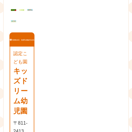
シ
ョ
ン
認定こ
ども園
キッ
ズド
リー
ム幼
児園
〒811-
2413