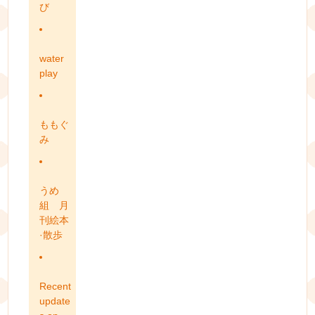
び
water
play
ももぐ
み
うめ
組 月
刊絵本
·散歩
Recent
update