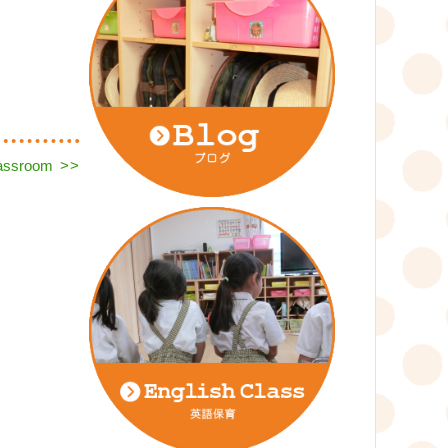
lassroom
>>