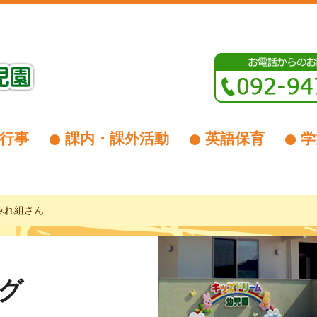
行事
課内・課外活動
英語保育
学
みれ組さん
グ