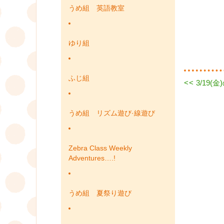
うめ組 英語教室
ゆり組
ふじ組
Previous
<<
3/19(
投
post:
稿
うめ組 リズム遊び·線遊び
ナ
ビ
Zebra Class Weekly
Adventures….!
ゲ
ー
うめ組 夏祭り遊び
シ
ョ