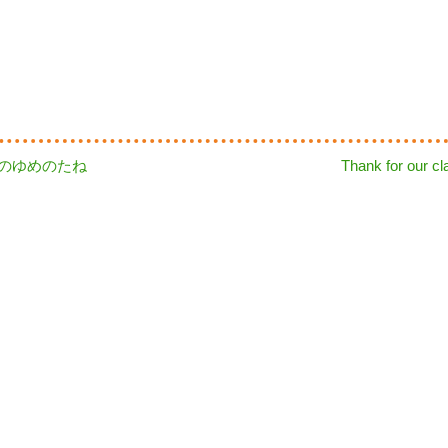
Next
金)のゆめのたね
Thank for our c
post: