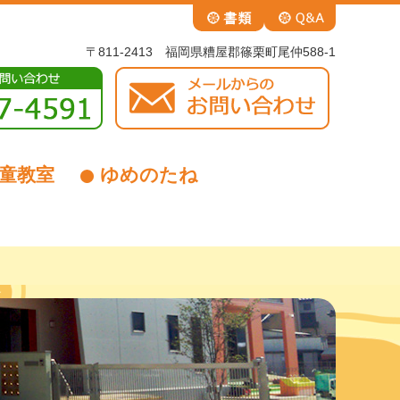
〒811-2413 福岡県糟屋郡篠栗町尾仲588-1
童教室
ゆめのたね