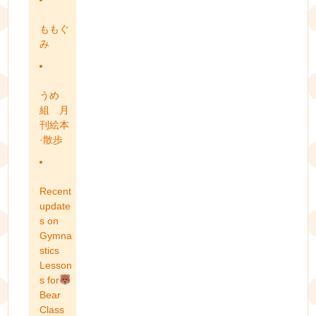
ももぐ
み
うめ
組 月
刊絵本
·散歩
Recent
update
s on
Gymna
stics
Lesson
s for
Bear
Class