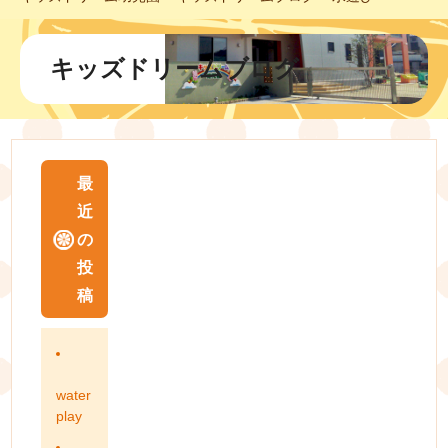
キッズドリームブログ
最
近
の
投
稿
water
play