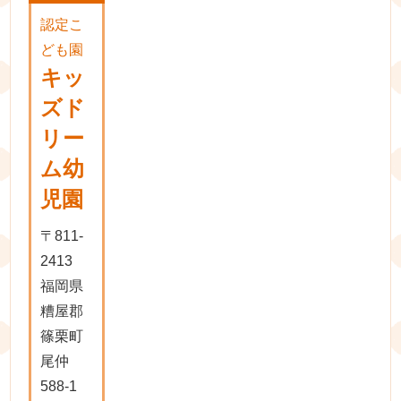
認定こ
ども園
キッ
ズド
リー
ム幼
児園
〒811-
2413
福岡県
糟屋郡
篠栗町
尾仲
588-1