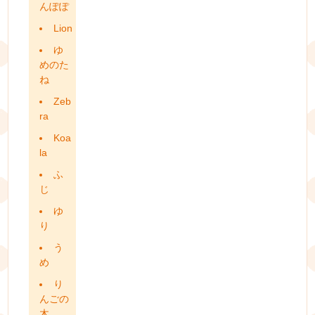
んぽぽ
Lion
ゆ
めのた
ね
Zeb
ra
Koa
la
ふ
じ
ゆ
り
う
め
り
んごの
木