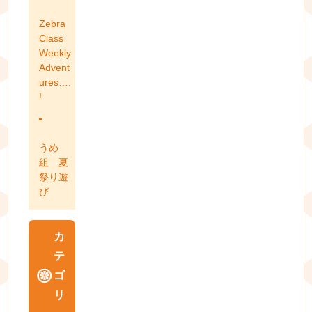
Zebra
Class
Weekly
Advent
ures….
!
うめ
組 夏
祭り遊
び
カ
テ
ゴ
リ