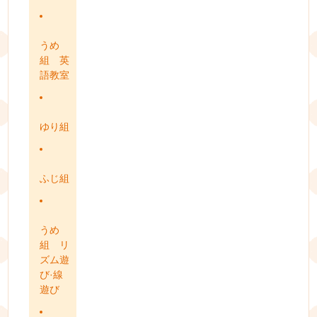
うめ
組 英
語教室
ゆり組
ふじ組
うめ
組 リ
ズム遊
び·線
遊び