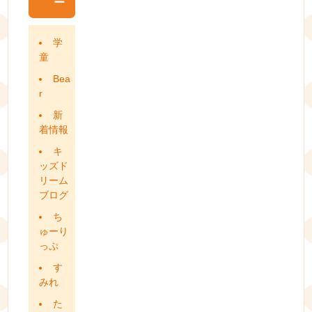
ー
学
童
Bea
r
新
着情報
キ
ッズド
リーム
ブログ
ち
ゅーり
っぷ
す
みれ
た