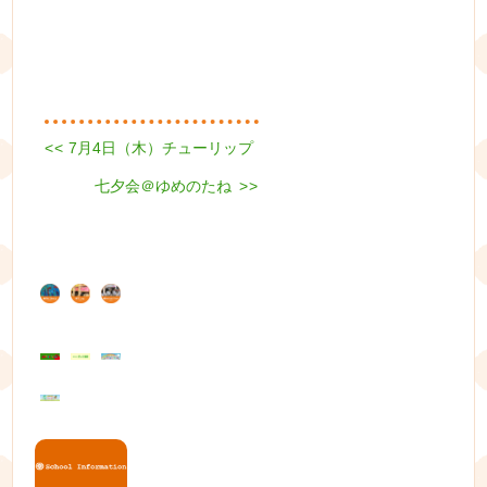
Previous
<<
7月4日（木）チューリップ
投
post:
Next
七夕会＠ゆめのたね
稿
>>
post:
ナ
ビ
ゲ
ー
シ
ョ
ン