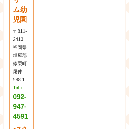
ム幼
児園
〒811-
2413
福岡県
糟屋郡
篠栗町
尾仲
588-1
Tel：
092-
947-
4591
●
スク