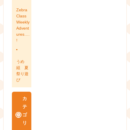
Zebra
Class
Weekly
Advent
ures….
!
うめ
組 夏
祭り遊
び
カ
テ
ゴ
リ