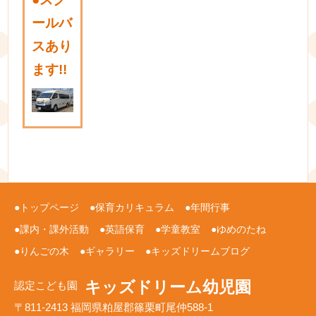
ールバ
スあり
ます!!
トップページ
保育カリキュラム
年間行事
課内・課外活動
英語保育
学童教室
ゆめのたね
りんごの木
ギャラリー
キッズドリームブログ
キッズドリーム幼児園
認定こども園
〒811-2413 福岡県粕屋郡篠栗町尾仲588-1