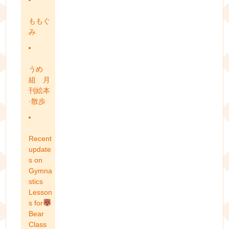
ももぐ
み
うめ
組 月
刊絵本
·散歩
Recent
update
s on
Gymna
stics
Lesson
s for
Bear
Class