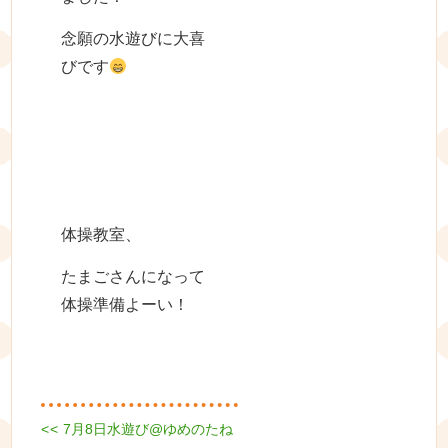
念願の水遊びに大喜
びです
体操教室、
たまごさんになって
体操準備よーい！
Previous
<<
7月8日水遊び@ゆめのたね
投