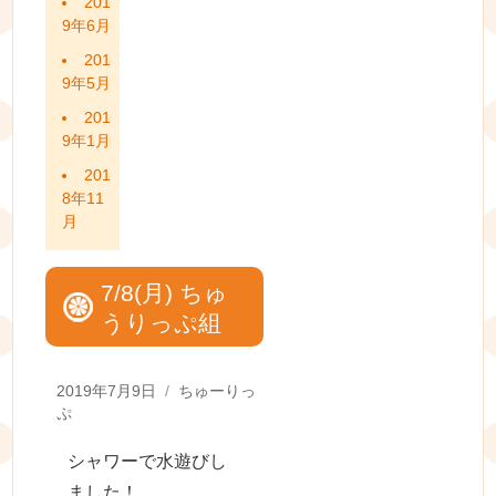
201
9年6月
201
9年5月
201
9年1月
201
8年11
月
7/8(月) ちゅ
うりっぷ組
Posted
Categories
2019年7月9日
ちゅーりっ
on
ぷ
シャワーで水遊びし
ました！