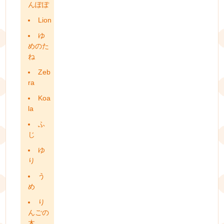
んぽぽ
Lion
ゆ
めのた
ね
Zeb
ra
Koa
la
ふ
じ
ゆ
り
う
め
り
んごの
木