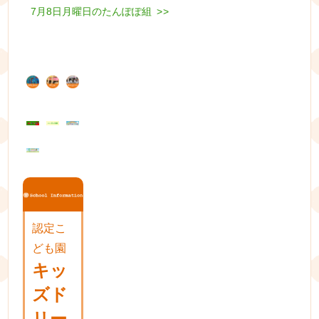
post:
Next
7月8日月曜日のたんぽぽ組
稿
>>
post:
ナ
ビ
ゲ
ー
シ
ョ
ン
認定こ
ども園
キッ
ズド
リー