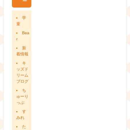
ー
学
童
Bea
r
新
着情報
キ
ッズド
リーム
ブログ
ち
ゅーり
っぷ
す
みれ
た