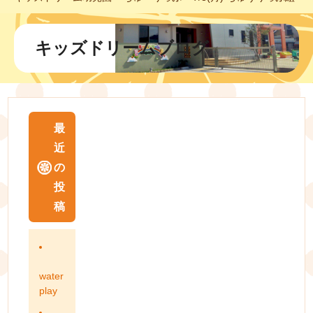
キッズドリームブログ
最
近
の
投
稿
water
play