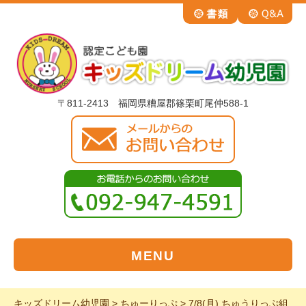
〒811-2413 福岡県糟屋郡篠栗町尾仲588-1
MENU
キッズドリーム幼児園
>
ちゅーりっぷ
>
7/8(月) ちゅうりっぷ組