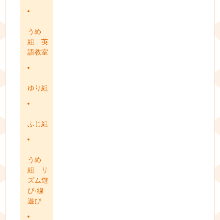
うめ
組 英
語教室
ゆり組
ふじ組
うめ
組 リ
ズム遊
び·線
遊び