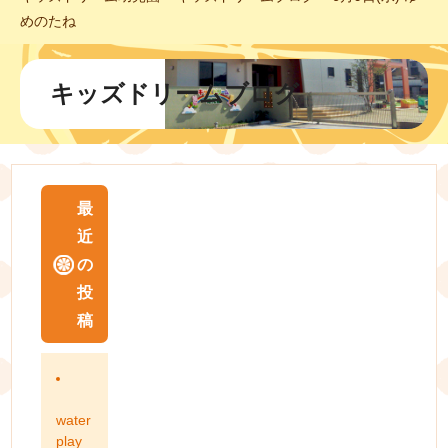
めのたね
キッズドリームブログ
最
近
の
投
稿
water
play