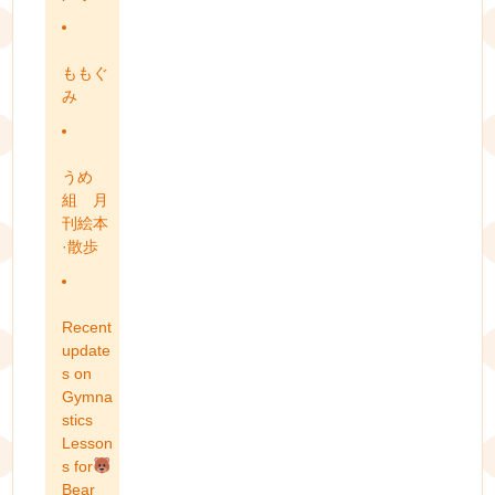
ももぐ
み
うめ
組 月
刊絵本
·散歩
Recent
update
s on
Gymna
stics
Lesson
s for
Bear