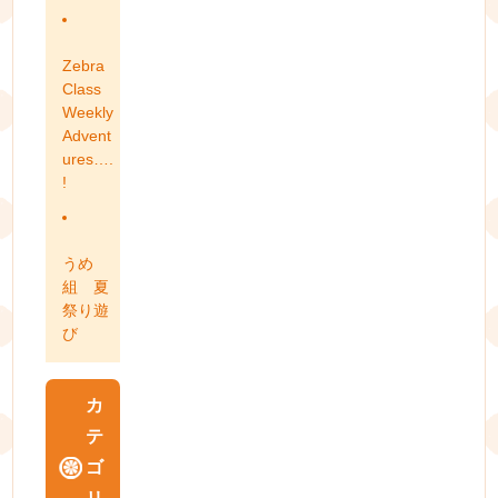
Zebra
Class
Weekly
Advent
ures….
!
うめ
組 夏
祭り遊
び
カ
テ
ゴ