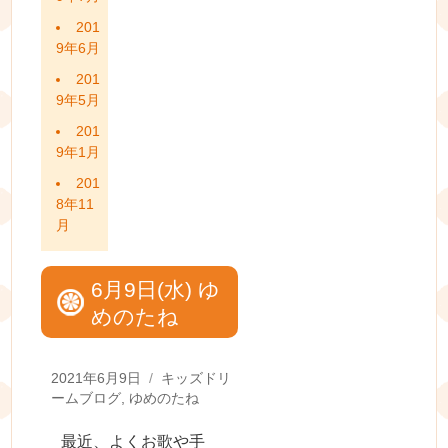
201
9年6月
201
9年5月
201
9年1月
201
8年11
月
6月9日(水) ゆ
めのたね
Posted
Categories
2021年6月9日
キッズドリ
on
ームブログ
,
ゆめのたね
最近、よくお歌や手