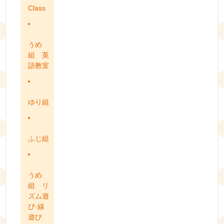
Class
うめ
組 英
語教室
ゆり組
ふじ組
うめ
組 リ
ズム遊
び·線
遊び