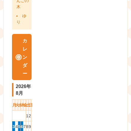
んごの
木
ゆ
り
カ
レ
ン
ダ
ー
2026年
8月
月
火
水
木
金
土
日
1
2
3
4
5
6
7
8
9