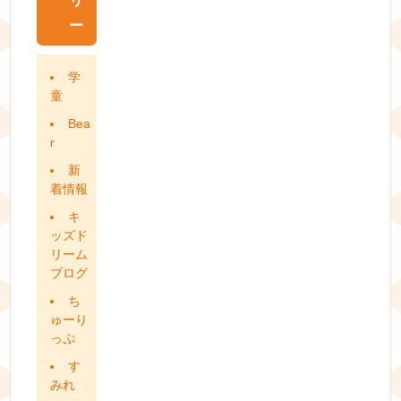
リ
ー
学
童
Bea
r
新
着情報
キ
ッズド
リーム
ブログ
ち
ゅーり
っぷ
す
みれ