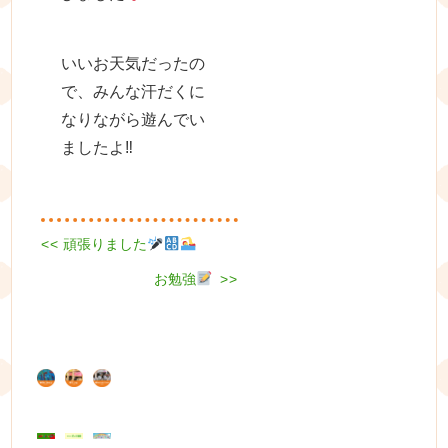
いいお天気だったの
で、みんな汗だくに
なりながら遊んでい
ましたよ‼︎
Previous
<<
頑張りました
投
post:
Next
稿
お勉強
>>
post:
ナ
ビ
ゲ
ー
シ
ョ