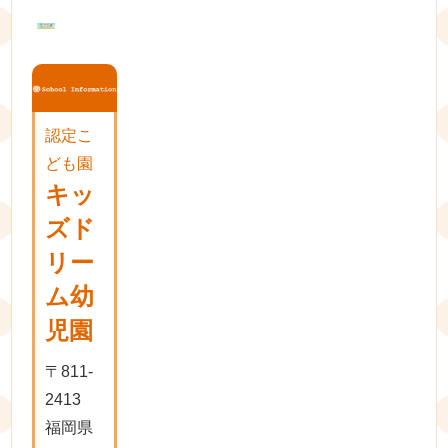
ン
認定こ
ども園
キッ
ズド
リー
ム幼
児園
〒811-
2413
福岡県