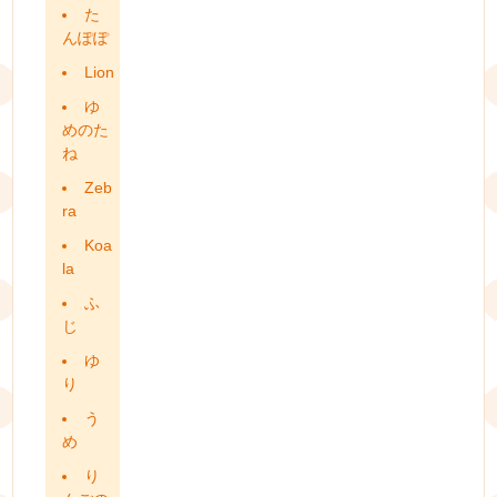
た
んぽぽ
Lion
ゆ
めのた
ね
Zeb
ra
Koa
la
ふ
じ
ゆ
り
う
め
り