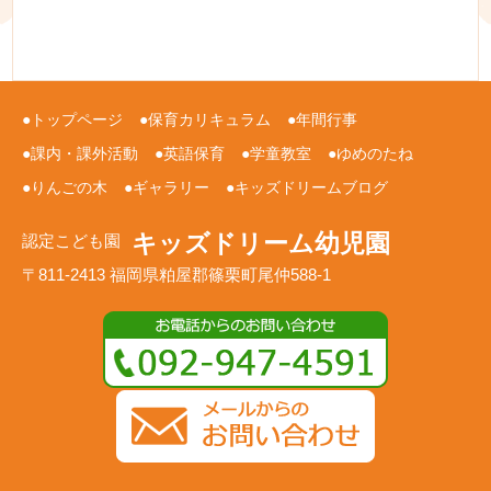
トップページ
保育カリキュラム
年間行事
課内・課外活動
英語保育
学童教室
ゆめのたね
りんごの木
ギャラリー
キッズドリームブログ
キッズドリーム幼児園
認定こども園
〒811-2413 福岡県粕屋郡篠栗町尾仲588-1