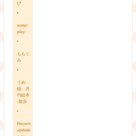
び
water
play
ももぐ
み
うめ
組 月
刊絵本
·散歩
Recent
update