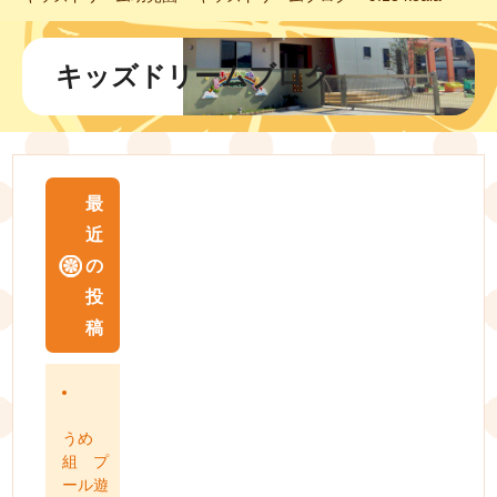
キッズドリームブログ
最
近
の
投
稿
うめ
組 プ
ール遊