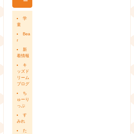
ー
学
童
Bea
r
新
着情報
キ
ッズド
リーム
ブログ
ち
ゅーり
っぷ
す
みれ
た