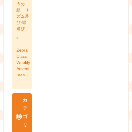
うめ
組 リ
ズム遊
び·線
遊び
Zebra
Class
Weekly
Advent
ures….
!
カ
テ
ゴ
リ