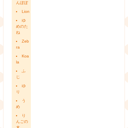
んぽぽ
Lion
ゆ
めのた
ね
Zeb
ra
Koa
la
ふ
じ
ゆ
り
う
め
り
んごの
木