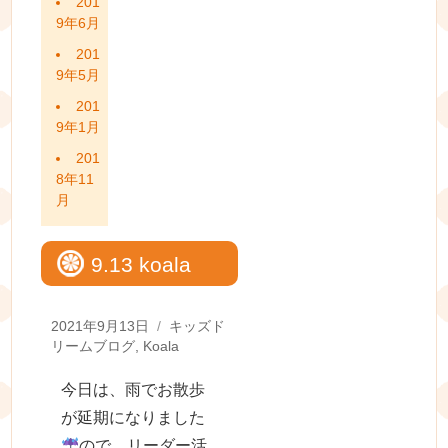
201
9年6月
201
9年5月
201
9年1月
201
8年11
月
9.13 koala
Posted
Categories
2021年9月13日
キッズド
on
リームブログ
,
Koala
今日は、雨でお散歩
が延期になりました
ので、リーダー活