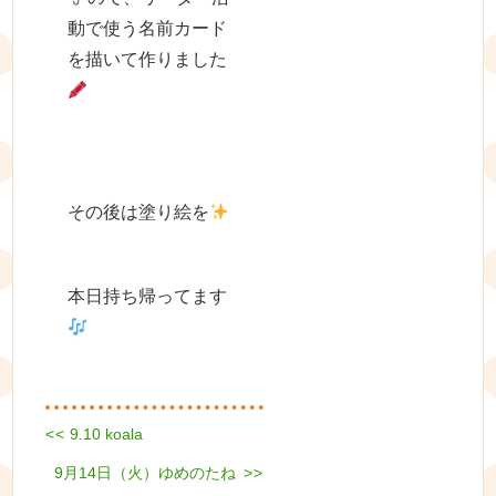
動で使う名前カード
を描いて作りました
その後は塗り絵を
本日持ち帰ってます
Previous
<<
9.10 koala
投
post:
Next
9月14日（火）ゆめのたね
稿
>>