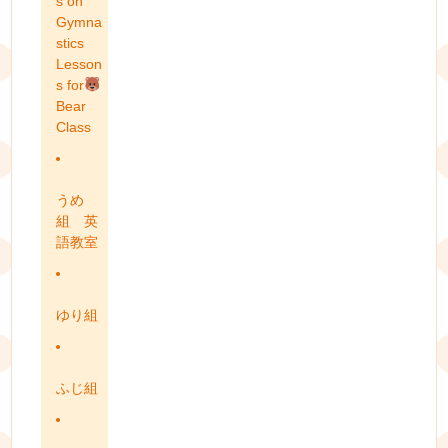
s on
Gymna
stics
Lesson
s for
Bear
Class
うめ
組 英
語教室
ゆり組
ふじ組