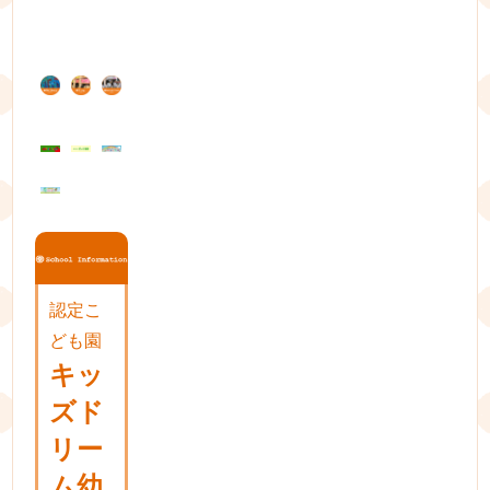
post:
ナ
ビ
ゲ
ー
シ
ョ
ン
認定こ
ども園
キッ
ズド
リー
ム幼