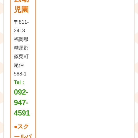
児園
〒811-
2413
福岡県
糟屋郡
篠栗町
尾仲
588-1
Tel：
092-
947-
4591
●
スク
ールバ