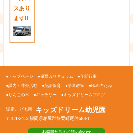
スあり
ます!!
トップページ
保育カリキュラム
年間行事
課内・課外活動
英語保育
学童教室
ゆめのたね
りんごの木
ギャラリー
キッズドリームブログ
キッズドリーム幼児園
認定こども園
〒811-2413 福岡県粕屋郡篠栗町尾仲588-1