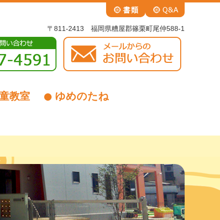
〒811-2413 福岡県糟屋郡篠栗町尾仲588-1
童教室
ゆめのたね