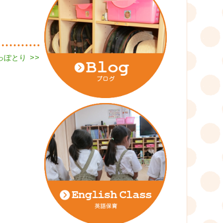
 しっぽとり
>>