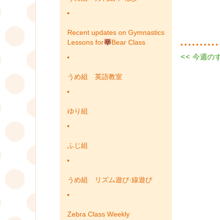
Recent updates on Gymnastics
Lessons for
Bear Class
Previous
<<
今週の
投
post:
稿
うめ組 英語教室
ナ
ゆり組
ビ
ゲ
ふじ組
ー
シ
うめ組 リズム遊び·線遊び
ョ
ン
Zebra Class Weekly