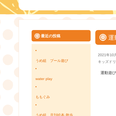
最近の投稿
運
Posted
2021年10
on
うめ組 プール遊び
Categories
キッズドリ
運動遊び
water play
ももぐみ
うめ組 月刊絵本·散歩