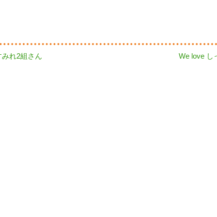
Next
すみれ2組さん
We love
post: