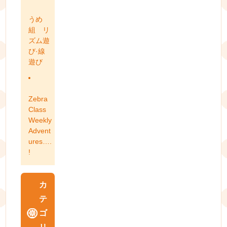
うめ
組 リ
ズム遊
び·線
遊び
Zebra
Class
Weekly
Advent
ures….
!
カ
テ
ゴ