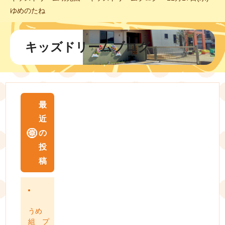
ゆめのたね
キッズドリームブログ
最
近
の
投
稿
うめ
組 プ