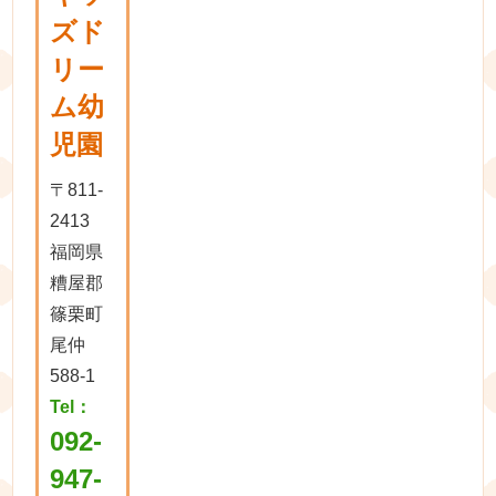
ズド
リー
ム幼
児園
〒811-
2413
福岡県
糟屋郡
篠栗町
尾仲
588-1
Tel：
092-
947-