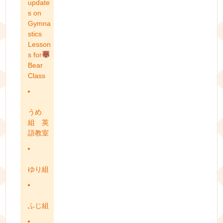
update
s on
Gymna
stics
Lesson
s for
Bear
Class
うめ
組 英
語教室
ゆり組
ふじ組