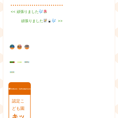
Previous
<<
頑張りました
投
post:
Next
頑張りました
稿
>>
post:
ナ
ビ
ゲ
ー
シ
ョ
ン
認定こ
ども園
キッ