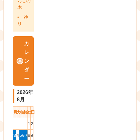
んごの
木
ゆ
り
カ
レ
ン
ダ
ー
2026年
8月
月
火
水
木
金
土
日
1
2
3
4
5
6
7
8
9