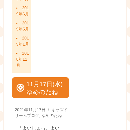
201
9年6月
201
9年5月
201
9年1月
201
8年11
月
11月17日(水)
ゆめのたね
Posted
Categories
2021年11月17日
キッズド
on
リームブログ
,
ゆめのたね
「よいしょっ、よい