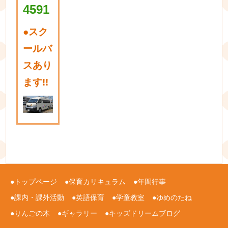
4591
●
スク
ールバ
スあり
ます!!
トップページ
保育カリキュラム
年間行事
課内・課外活動
英語保育
学童教室
ゆめのたね
りんごの木
ギャラリー
キッズドリームブログ