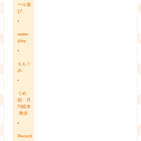
ール遊
び
water
play
ももぐ
み
うめ
組 月
刊絵本
·散歩
Recent