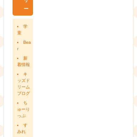
リ
ー
学
童
Bea
r
新
着情報
キ
ッズド
リーム
ブログ
ち
ゅーり
っぷ
す
みれ