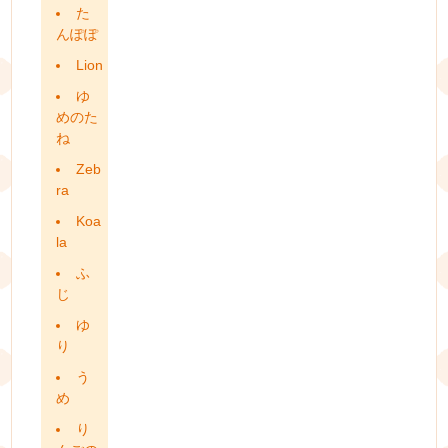
た
んぽぽ
Lion
ゆ
めのた
ね
Zeb
ra
Koa
la
ふ
じ
ゆ
り
う
め
り