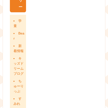
リ
ー
学
童
Bea
r
新
着情報
キ
ッズド
リーム
ブログ
ち
ゅーり
っぷ
す
みれ