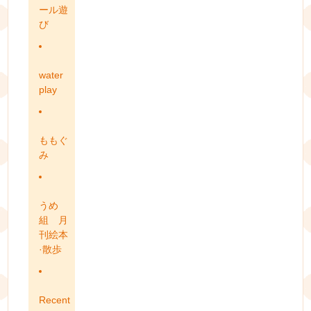
ール遊
び
water
play
ももぐ
み
うめ
組 月
刊絵本
·散歩
Recent