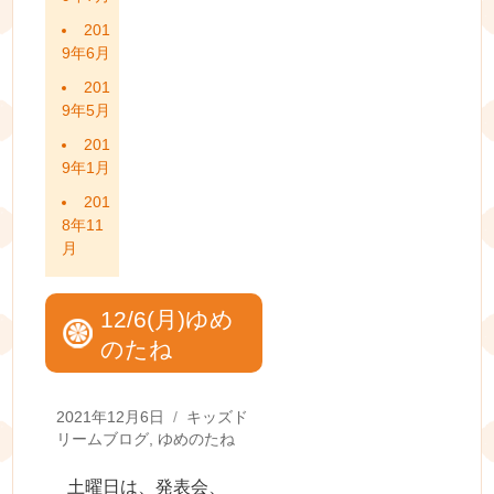
201
9年6月
201
9年5月
201
9年1月
201
8年11
月
12/6(月)ゆめ
のたね
Posted
Categories
2021年12月6日
キッズド
on
リームブログ
,
ゆめのたね
土曜日は、発表会、