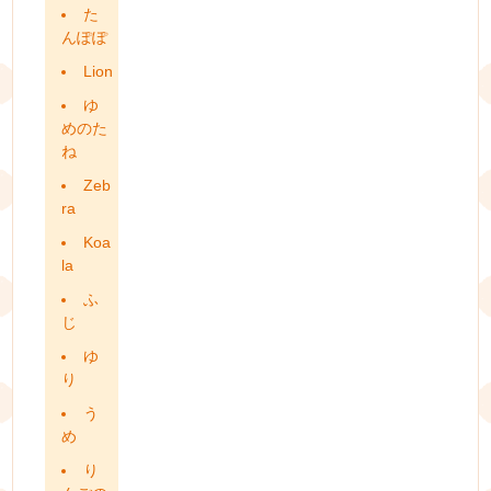
た
んぽぽ
Lion
ゆ
めのた
ね
Zeb
ra
Koa
la
ふ
じ
ゆ
り
う
め
り