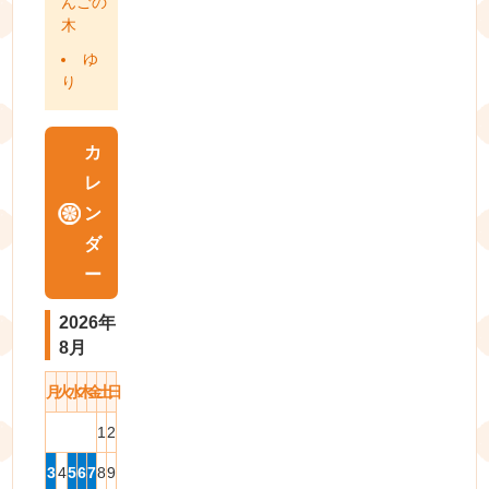
んごの
木
ゆ
り
カ
レ
ン
ダ
ー
2026年
8月
月
火
水
木
金
土
日
1
2
3
4
5
6
7
8
9