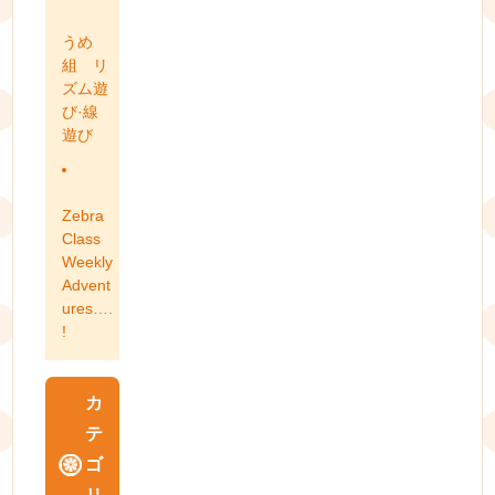
うめ
組 リ
ズム遊
び·線
遊び
Zebra
Class
Weekly
Advent
ures….
!
カ
テ
ゴ