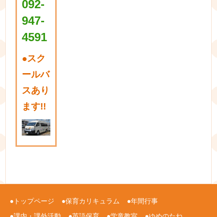
092-
947-
4591
●
スク
ールバ
スあり
ます!!
トップページ
保育カリキュラム
年間行事
課内・課外活動
英語保育
学童教室
ゆめのたね