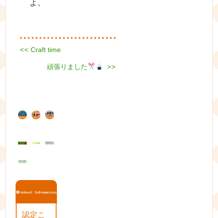
よ。
Previous
<<
Craft time
投
post:
Next
稿
頑張りました
>>
post:
ナ
ビ
ゲ
ー
シ
ョ
ン
認定こ