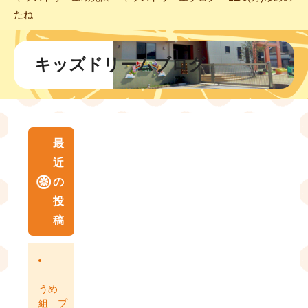
たね
キッズドリームブログ
最
近
の
投
稿
うめ
組 プ