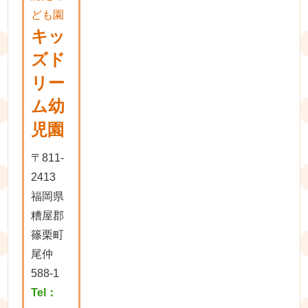
ども園
キッ
ズド
リー
ム幼
児園
〒811-
2413
福岡県
糟屋郡
篠栗町
尾仲
588-1
Tel：