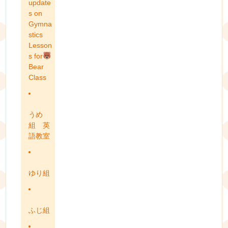
update
s on
Gymna
stics
Lesson
s for
Bear
Class
うめ
組 英
語教室
ゆり組
ふじ組