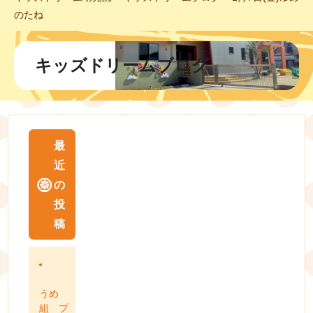
のたね
キッズドリームブログ
最
近
の
投
稿
うめ
組 プ