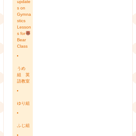
update
s on
Gymna
stics
Lesson
s for
Bear
Class
うめ
組 英
語教室
ゆり組
ふじ組