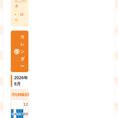
んごの
木
ゆ
り
カ
レ
ン
ダ
ー
2026年
8月
月
火
水
木
金
土
日
1
2
3
4
5
6
7
8
9