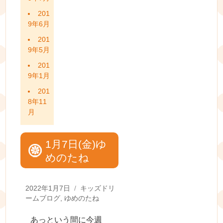
201
9年6月
201
9年5月
201
9年1月
201
8年11
月
1月7日(金)ゆ
めのたね
Posted
Categories
2022年1月7日
キッズドリ
on
ームブログ
,
ゆめのたね
あっという間に今週