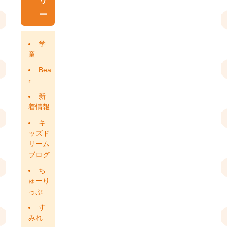
リ
ー
学
童
Bea
r
新
着情報
キ
ッズド
リーム
ブログ
ち
ゅーり
っぷ
す
みれ