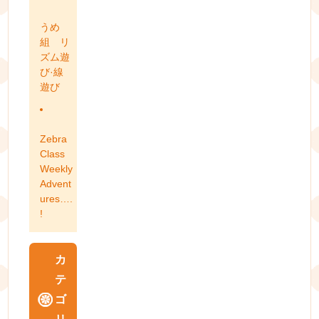
うめ
組 リ
ズム遊
び·線
遊び
Zebra
Class
Weekly
Advent
ures….
!
カ
テ
ゴ