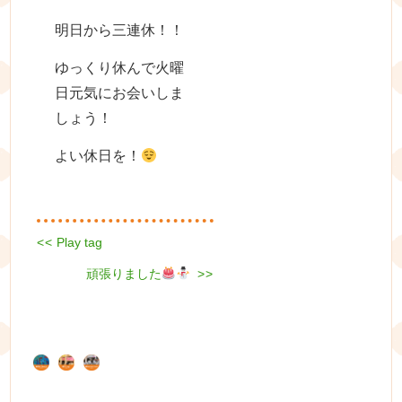
明日から三連休！！
ゆっくり休んで火曜
日元気にお会いしま
しょう！
よい休日を！
Previous
<<
Play tag
投
post:
Next
稿
頑張りました
>>
post:
ナ
ビ
ゲ
ー
シ