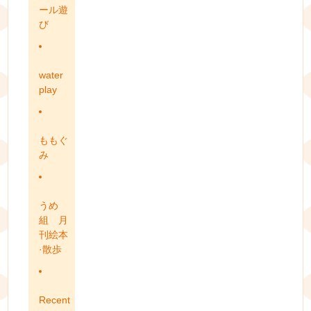
ール遊
び
water
play
ももぐ
み
うめ
組 月
刊絵本
·散歩
Recent