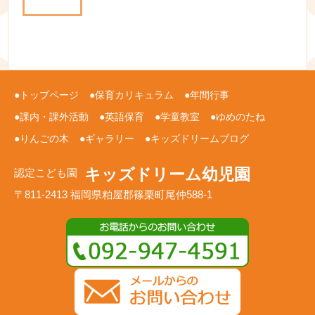
トップページ
保育カリキュラム
年間行事
課内・課外活動
英語保育
学童教室
ゆめのたね
りんごの木
ギャラリー
キッズドリームブログ
キッズドリーム幼児園
認定こども園
〒811-2413 福岡県粕屋郡篠栗町尾仲588-1