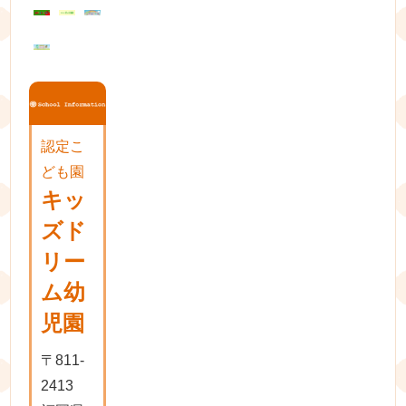
ョ
ン
認定こ
ども園
キッ
ズド
リー
ム幼
児園
〒811-
2413