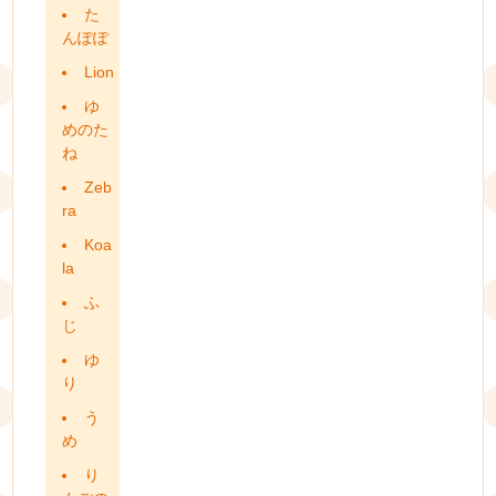
た
んぽぽ
Lion
ゆ
めのた
ね
Zeb
ra
Koa
la
ふ
じ
ゆ
り
う
め
り