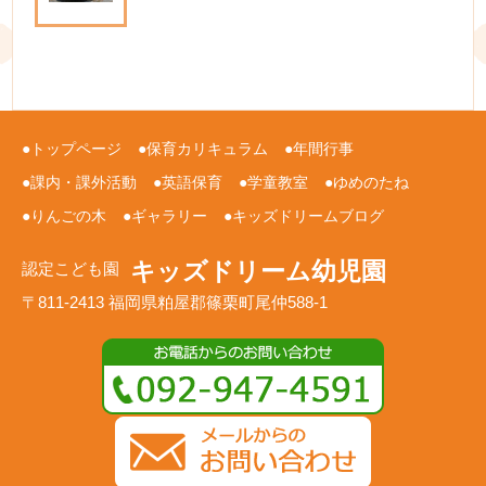
トップページ
保育カリキュラム
年間行事
課内・課外活動
英語保育
学童教室
ゆめのたね
りんごの木
ギャラリー
キッズドリームブログ
キッズドリーム幼児園
認定こども園
〒811-2413 福岡県粕屋郡篠栗町尾仲588-1