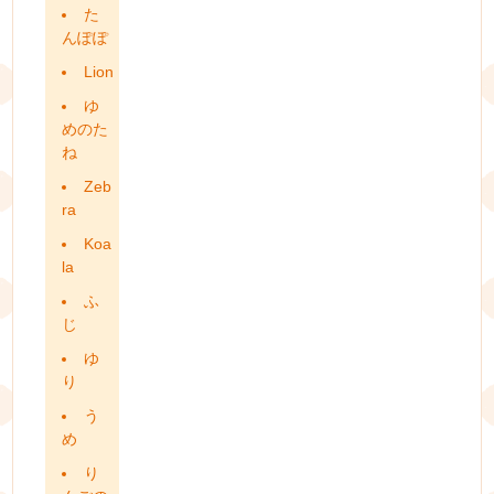
た
んぽぽ
Lion
ゆ
めのた
ね
Zeb
ra
Koa
la
ふ
じ
ゆ
り
う
め
り