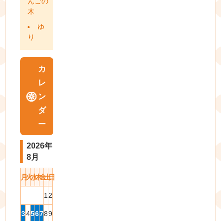
んごの
木
ゆ
り
カ
レ
ン
ダ
ー
2026年
8月
月
火
水
木
金
土
日
1
2
3
4
5
6
7
8
9