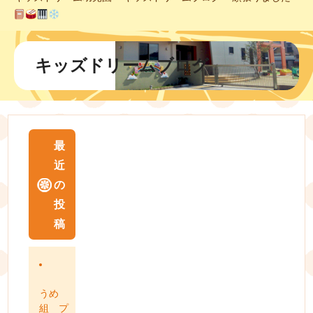
キッズドリームブログ
最
近
の
投
稿
うめ
組 プ