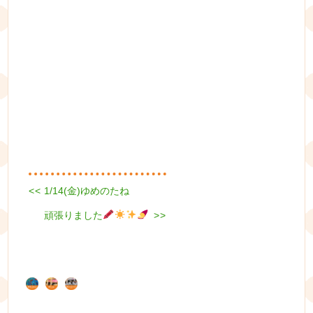
Previous
<<
1/14(金)ゆめのたね
投
post:
Next
頑張りました
稿
>>
post:
ナ
ビ
ゲ
ー
シ