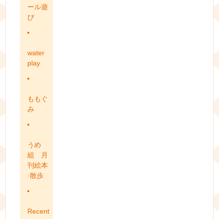
ール遊
び
water
play
ももぐ
み
うめ
組 月
刊絵本
·散歩
Recent