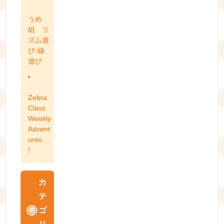
うめ
組 リ
ズム遊
び·線
遊び
Zebra
Class
Weekly
Advent
ures….
!
カ
テ
ゴ