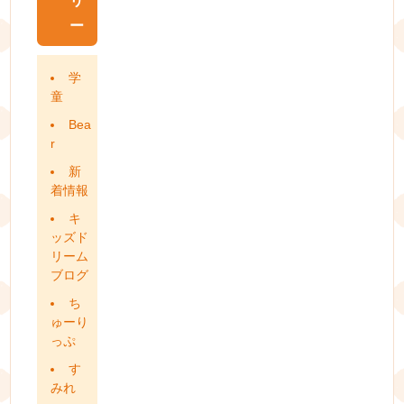
リ
ー
学
童
Bea
r
新
着情報
キ
ッズド
リーム
ブログ
ち
ゅーり
っぷ
す
みれ