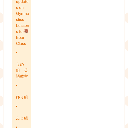
update
s on
Gymna
stics
Lesson
s for
Bear
Class
うめ
組 英
語教室
ゆり組
ふじ組