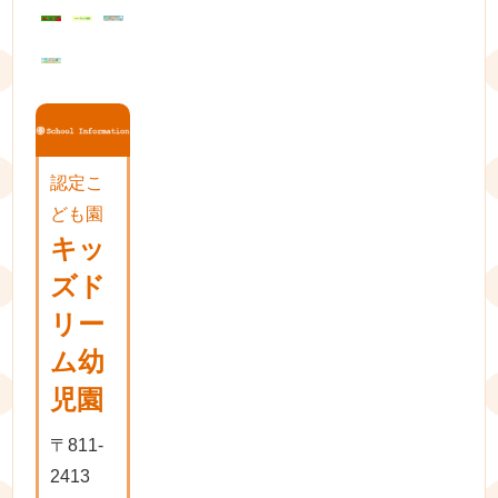
ョ
ン
認定こ
ども園
キッ
ズド
リー
ム幼
児園
〒811-
2413