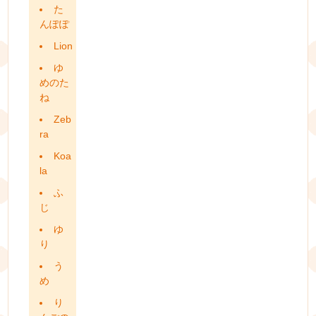
た
んぽぽ
Lion
ゆ
めのた
ね
Zeb
ra
Koa
la
ふ
じ
ゆ
り
う
め
り