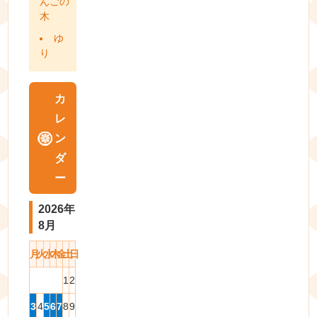
んごの
木
ゆ
り
カ
レ
ン
ダ
ー
2026年
8月
月
火
水
木
金
土
日
1
2
3
4
5
6
7
8
9