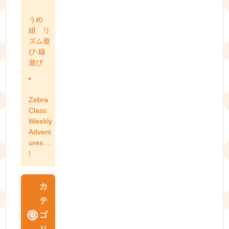
うめ
組 リ
ズム遊
び·線
遊び
Zebra
Class
Weekly
Advent
ures….
!
カ
テ
ゴ