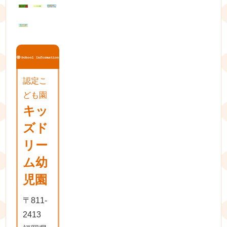
ョ
ン
認定こ
ども園
キッ
ズド
リー
ム幼
児園
〒811-
2413