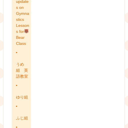
update
s on
Gymna
stics
Lesson
s for
Bear
Class
うめ
組 英
語教室
ゆり組
ふじ組