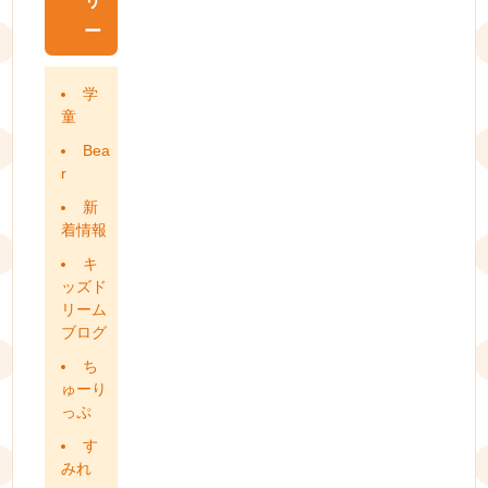
リ
ー
学
童
Bea
r
新
着情報
キ
ッズド
リーム
ブログ
ち
ゅーり
っぷ
す
みれ