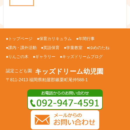
トップページ
保育カリキュラム
年間行事
課内・課外活動
英語保育
学童教室
ゆめのたね
りんごの木
ギャラリー
キッズドリームブログ
キッズドリーム幼児園
認定こども園
〒811-2413 福岡県粕屋郡篠栗町尾仲588-1