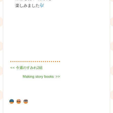
楽しみました
Previous
<<
今週のすみれ2組
投
post:
Next
Making story books
稿
>>
post:
ナ
ビ
ゲ
ー
シ