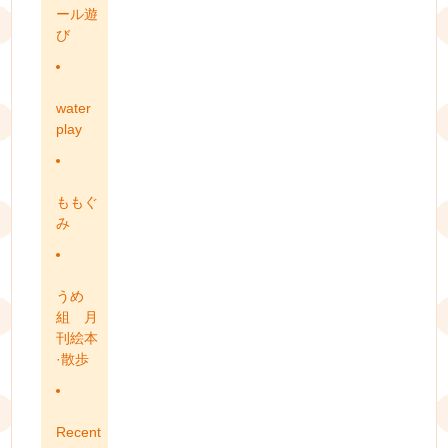
ール遊
び
water
play
ももぐ
み
うめ
組 月
刊絵本
·散歩
Recent