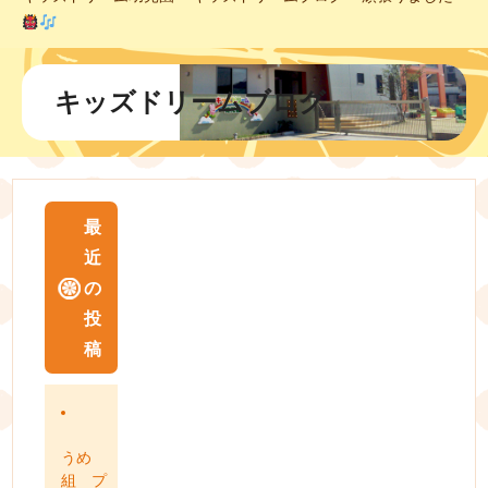
キッズドリームブログ
最
近
の
投
稿
うめ
組 プ