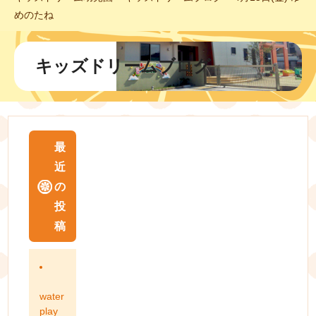
めのたね
キッズドリームブログ
最
近
の
投
稿
water
play