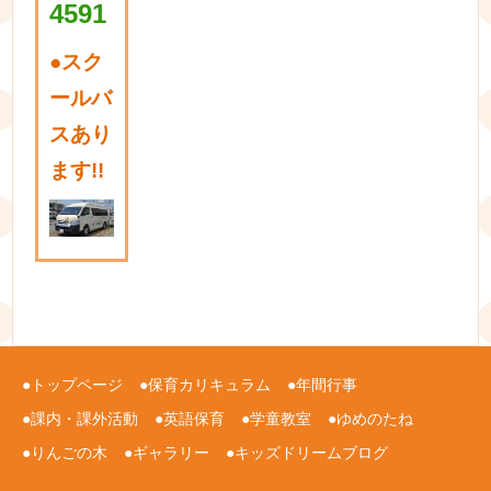
4591
●
スク
ールバ
スあり
ます!!
トップページ
保育カリキュラム
年間行事
課内・課外活動
英語保育
学童教室
ゆめのたね
りんごの木
ギャラリー
キッズドリームブログ