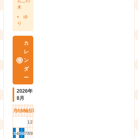
んごの
木
ゆ
り
カ
レ
ン
ダ
ー
2026年
8月
月
火
水
木
金
土
日
1
2
3
4
5
6
7
8
9