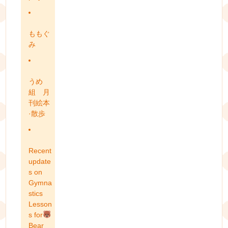
ももぐ
み
うめ
組 月
刊絵本
·散歩
Recent
update
s on
Gymna
stics
Lesson
s for
Bear