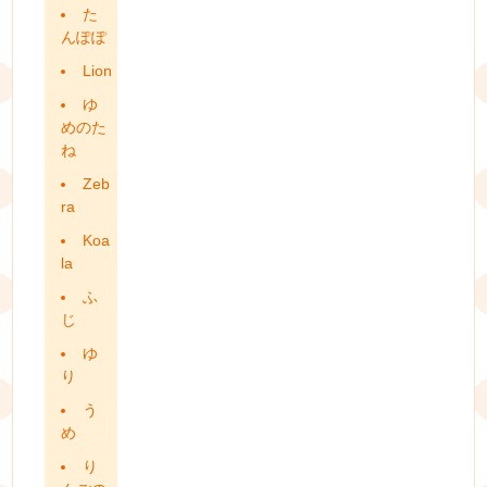
た
んぽぽ
Lion
ゆ
めのた
ね
Zeb
ra
Koa
la
ふ
じ
ゆ
り
う
め
り