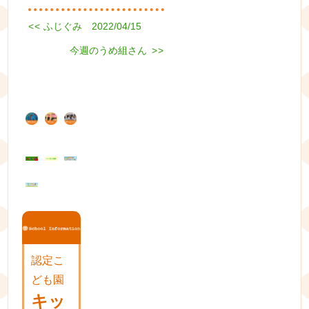
Previous
<<
ふじぐみ 2022/04/15
投
post:
Next
稿
今週のうめ組さん
>>
post:
ナ
ビ
ゲ
ー
シ
ョ
ン
認定こ
ども園
キッ