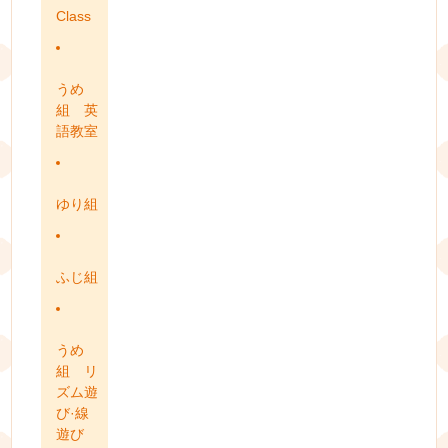
Class
うめ
組 英
語教室
ゆり組
ふじ組
うめ
組 リ
ズム遊
び·線
遊び