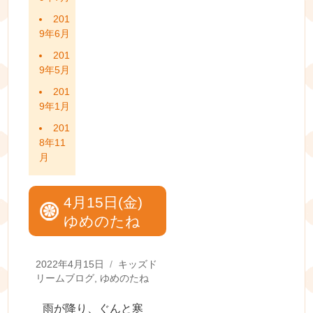
201
9年6月
201
9年5月
201
9年1月
201
8年11
月
4月15日(金)
ゆめのたね
Posted
Categories
2022年4月15日
キッズド
on
リームブログ
,
ゆめのたね
雨が降り、ぐんと寒