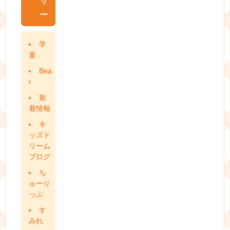
リ
ー
学
童
Bea
r
新
着情報
キ
ッズド
リーム
ブログ
ち
ゅーり
っぷ
す
みれ