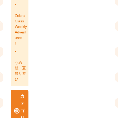
Zebra
Class
Weekly
Advent
ures….
!
うめ
組 夏
祭り遊
び
カ
テ
ゴ