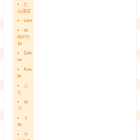
た
んぽぽ
Lion
ゆ
めのた
ね
Zeb
ra
Koa
la
ふ
じ
ゆ
り
う
め
り