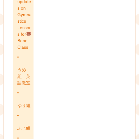
update
s on
Gymna
stics
Lesson
s for
Bear
Class
うめ
組 英
語教室
ゆり組
ふじ組