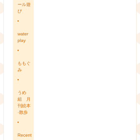
ール遊
び
water
play
ももぐ
み
うめ
組 月
刊絵本
·散歩
Recent