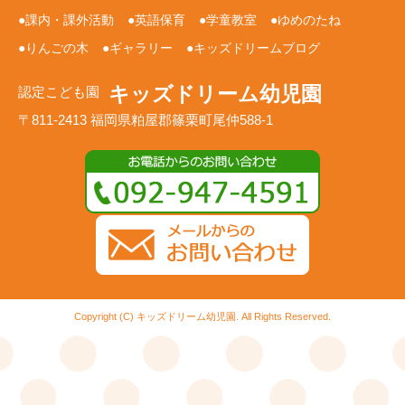
課内・課外活動
英語保育
学童教室
ゆめのたね
りんごの木
ギャラリー
キッズドリームブログ
キッズドリーム幼児園
認定こども園
〒811-2413 福岡県粕屋郡篠栗町尾仲588-1
Copyright (C) キッズドリーム幼児園. All Rights Reserved.