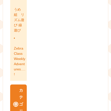
うめ
組 リ
ズム遊
び·線
遊び
Zebra
Class
Weekly
Advent
ures….
!
カ
テ
ゴ