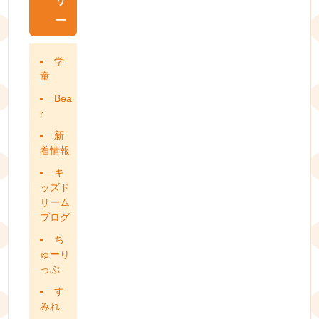
リ
ー
学
童
Bea
r
新
着情報
キ
ッズド
リーム
ブログ
ち
ゅーり
っぷ
す
みれ