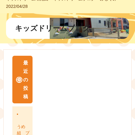
2022/04/28
キッズドリームブログ
最
近
の
投
稿
うめ
組 プ