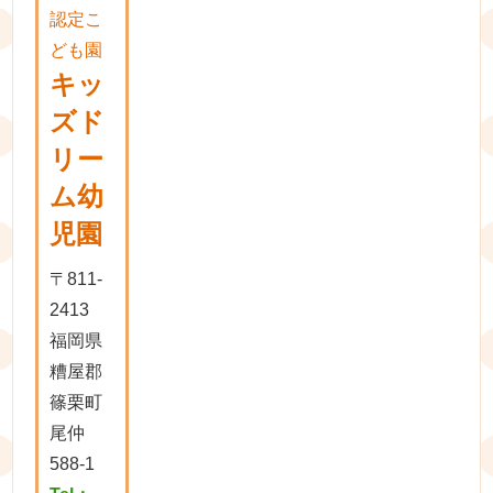
認定こ
ども園
キッ
ズド
リー
ム幼
児園
〒811-
2413
福岡県
糟屋郡
篠栗町
尾仲
588-1