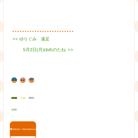
Previous
<<
ゆりぐみ 遠足
投
post:
Next
5月2日(月)ゆめのたね
稿
>>
post:
ナ
ビ
ゲ
ー
シ
ョ
ン