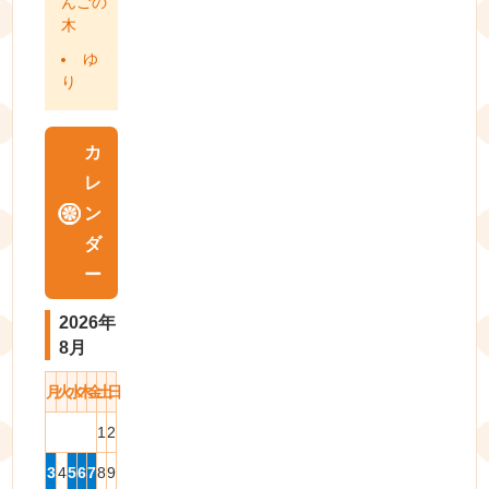
んごの
木
ゆ
り
カ
レ
ン
ダ
ー
2026年
8月
月
火
水
木
金
土
日
1
2
3
4
5
6
7
8
9