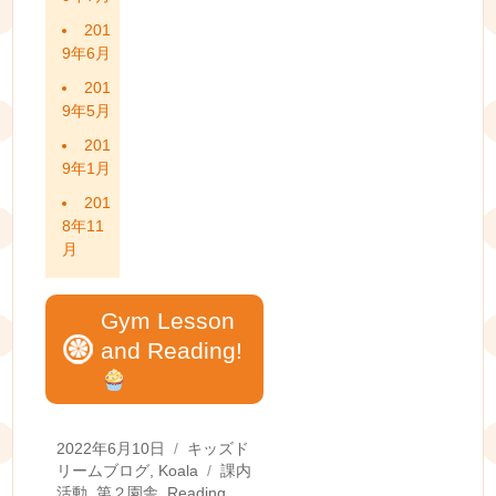
201
9年6月
201
9年5月
201
9年1月
201
8年11
月
Gym Lesson
and Reading!
Posted
Categories
2022年6月10日
キッズド
on
Tags
リームブログ
,
Koala
課内
活動
,
第２園舎
,
Reading
,