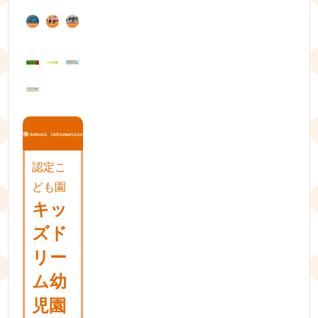
ー
シ
ョ
ン
認定こ
ども園
キッ
ズド
リー
ム幼
児園