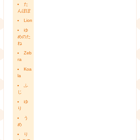
た
んぽぽ
Lion
ゆ
めのた
ね
Zeb
ra
Koa
la
ふ
じ
ゆ
り
う
め
り