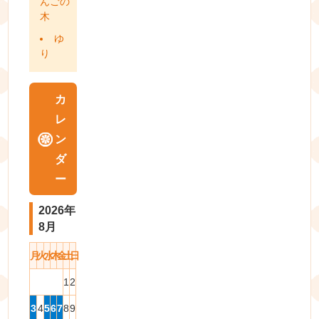
んごの
木
ゆ
り
カ
レ
ン
ダ
ー
2026年
8月
月
火
水
木
金
土
日
1
2
3
4
5
6
7
8
9