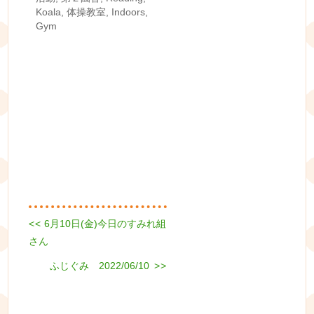
Koala
,
体操教室
,
Indoors
,
Gym
Previous
<<
6月10日(金)今日のすみれ組
投
post:
さん
稿
Next
ふじぐみ 2022/06/10
>>
ナ
post:
ビ
ゲ