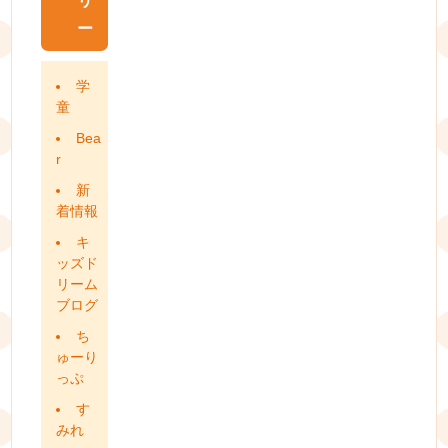
リ
ー
学
童
Bea
r
新
着情報
キ
ッズド
リーム
ブログ
ち
ゅーり
っぷ
す
みれ