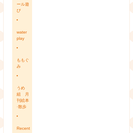
ール遊
び
water
play
ももぐ
み
うめ
組 月
刊絵本
·散歩
Recent