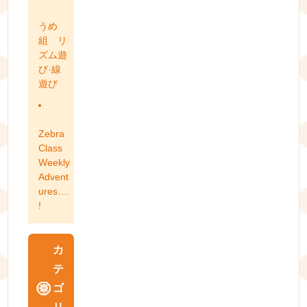
うめ
組 リ
ズム遊
び·線
遊び
Zebra
Class
Weekly
Advent
ures….
!
カ
テ
ゴ