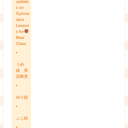
update
s on
Gymna
stics
Lesson
s for
Bear
Class
うめ
組 英
語教室
ゆり組
ふじ組