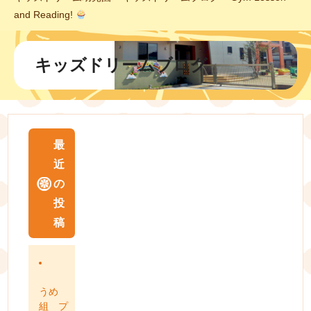
and Reading!
キッズドリームブログ
最
近
の
投
稿
うめ
組 プ