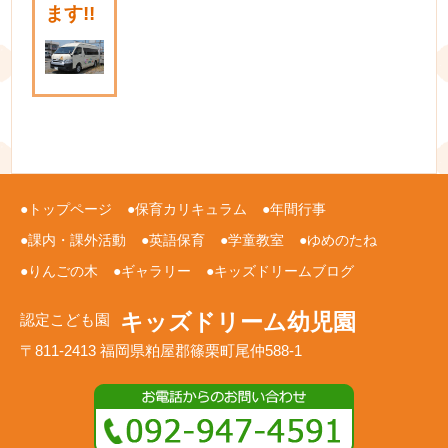
ます!!
トップページ
保育カリキュラム
年間行事
課内・課外活動
英語保育
学童教室
ゆめのたね
りんごの木
ギャラリー
キッズドリームブログ
キッズドリーム幼児園
認定こども園
〒811-2413 福岡県粕屋郡篠栗町尾仲588-1