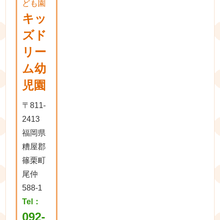
ども園
キッ
ズド
リー
ム幼
児園
〒811-
2413
福岡県
糟屋郡
篠栗町
尾仲
588-1
Tel：
092-