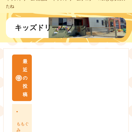
たね
キッズドリームブログ
最
近
の
投
稿
ももぐ
み