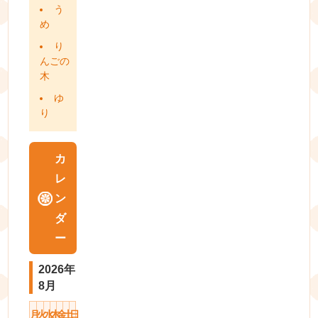
う
め
り
んごの
木
ゆ
り
カ
レ
ン
ダ
ー
2026年
8月
月
火
水
木
金
土
日