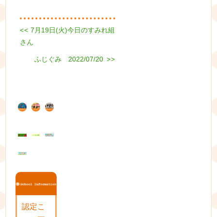
Previous
<<
7月19日(火)今日のすみれ組
投
post:
さん
稿
Next
ふじぐみ 2022/07/20
>>
ナ
post:
ビ
ゲ
ー
シ
ョ
ン
認定こ