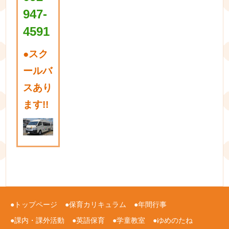
947-
4591
●
スク
ールバ
スあり
ます!!
トップページ
保育カリキュラム
年間行事
課内・課外活動
英語保育
学童教室
ゆめのたね