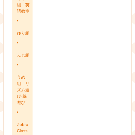
組 英
語教室
ゆり組
ふじ組
うめ
組 リ
ズム遊
び·線
遊び
Zebra
Class