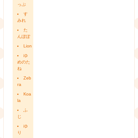
っぷ
す
みれ
た
んぽぽ
Lion
ゆ
めのた
ね
Zeb
ra
Koa
la
ふ
じ
ゆ
り