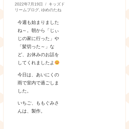
Posted
Categories
2022年7月19日
キッズド
on
リームブログ
,
ゆめのたね
今週も始まりました
ね～。朝から「じぃ
じの家に行った」や
「髪切った～」な
ど、お休みのお話を
してくれましたよ
今日は、あいにくの
雨で室内で過ごしま
した。
いちご、ももぐみさ
んは、製作。