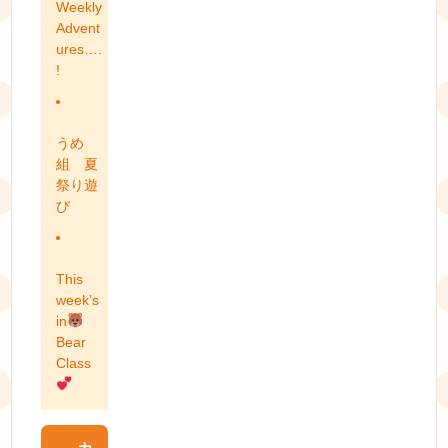
Weekly
Advent
ures….
!
うめ
組 夏
祭り遊
び
This
week’s
in
Bear
Class