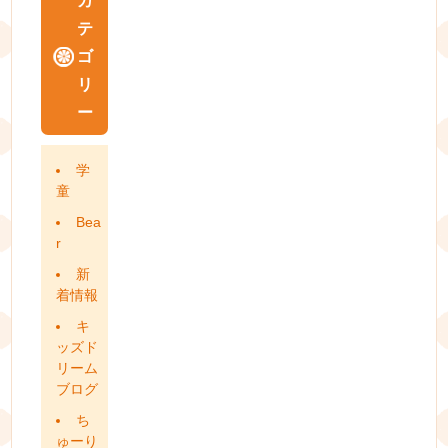
カ
テ
ゴ
リ
ー
学
童
Bea
r
新
着情報
キ
ッズド
リーム
ブログ
ち
ゅーり