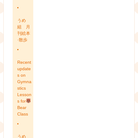
うめ
組 月
刊絵本
·散歩
Recent
update
s on
Gymna
stics
Lesson
s for
Bear
Class
うめ