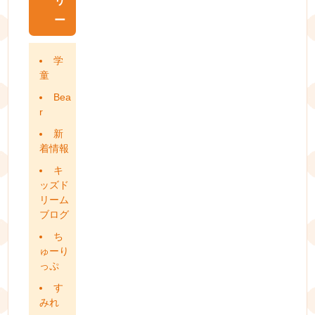
リ
ー
学
童
Bea
r
新
着情報
キ
ッズド
リーム
ブログ
ち
ゅーり
っぷ
す
みれ