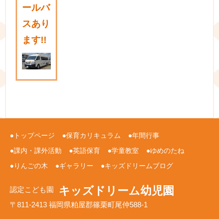
ールバ
スあり
ます!!
トップページ
保育カリキュラム
年間行事
課内・課外活動
英語保育
学童教室
ゆめのたね
りんごの木
ギャラリー
キッズドリームブログ
キッズドリーム幼児園
認定こども園
〒811-2413 福岡県粕屋郡篠栗町尾仲588-1