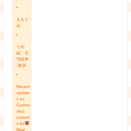
ももぐ
み
うめ
組 月
刊絵本
·散歩
Recent
update
s on
Gymna
stics
Lesson
s for
Bear