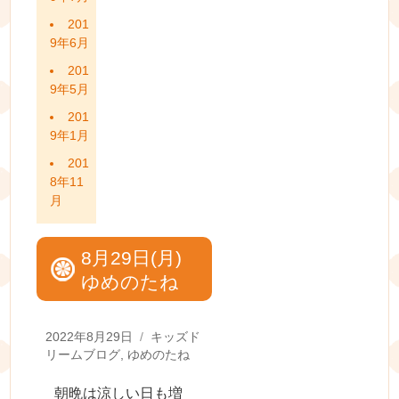
201
9年6月
201
9年5月
201
9年1月
201
8年11
月
8月29日(月)
ゆめのたね
Posted
Categories
2022年8月29日
キッズド
on
リームブログ
,
ゆめのたね
朝晩は涼しい日も増