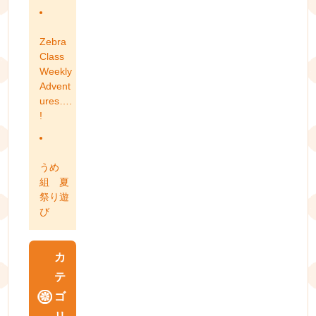
Zebra
Class
Weekly
Advent
ures….
!
うめ
組 夏
祭り遊
び
カ
テ
ゴ