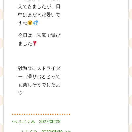
えてきましたが、日
中はまだまだ暑いで
すね
今日は、園庭で遊び
ました
砂遊びにストライダ
ー、滑り台ととって
も楽しそうでしたよ
♡
Previous
<<
ふじぐみ 2022/08/29
投
post:
Next
ふじぐみ 2022/08/30
>>