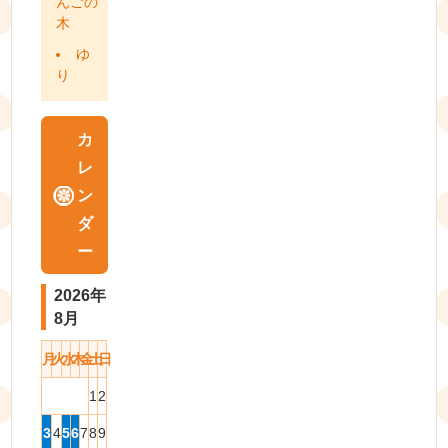
んごの
木
ゆ
り
カ
レ
ン
ダ
ー
2026年
8月
月
火
水
木
金
土
日
1
2
3
4
5
6
7
8
9