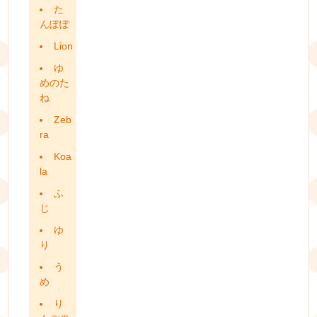
た
んぽぽ
Lion
ゆ
めのた
ね
Zeb
ra
Koa
la
ふ
じ
ゆ
り
う
め
り