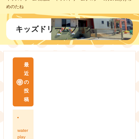
めのたね
キッズドリームブログ
最
近
の
投
稿
water
play