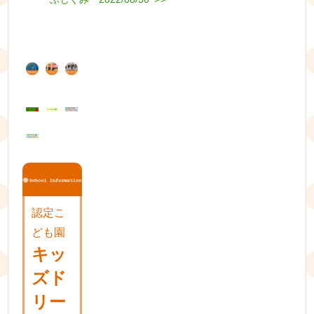
稿
post:
ナ
ビ
ゲ
ー
シ
ョ
ン
認定こ
ども園
キッ
ズド
リー