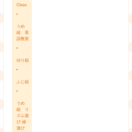
Class
うめ
組 英
語教室
ゆり組
ふじ組
うめ
組 リ
ズム遊
び·線
遊び