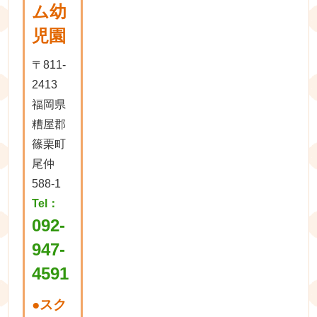
ム幼
児園
〒811-
2413
福岡県
糟屋郡
篠栗町
尾仲
588-1
Tel：
092-
947-
4591
●
スク