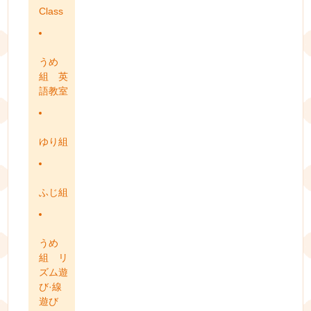
Class
うめ
組 英
語教室
ゆり組
ふじ組
うめ
組 リ
ズム遊
び·線
遊び