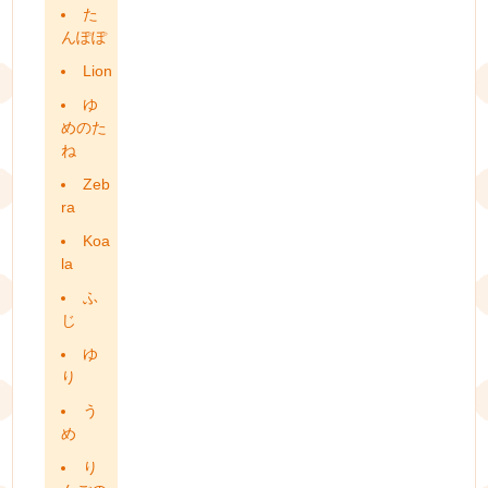
た
んぽぽ
Lion
ゆ
めのた
ね
Zeb
ra
Koa
la
ふ
じ
ゆ
り
う
め
り