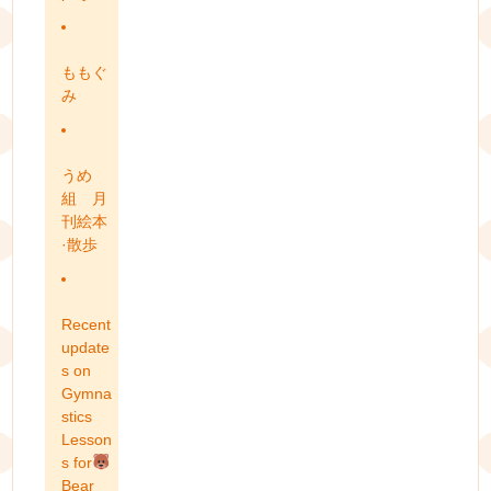
ももぐ
み
うめ
組 月
刊絵本
·散歩
Recent
update
s on
Gymna
stics
Lesson
s for
Bear