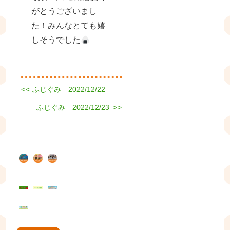
がとうございまし
た！みんなとても嬉
しそうでした
Previous
<<
ふじぐみ 2022/12/22
投
post:
Next
ふじぐみ 2022/12/23
稿
>>
post:
ナ
ビ
ゲ
ー
シ
ョ
ン