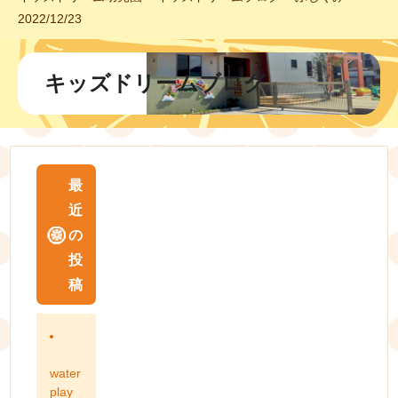
2022/12/23
キッズドリームブログ
最
近
の
投
稿
water
play