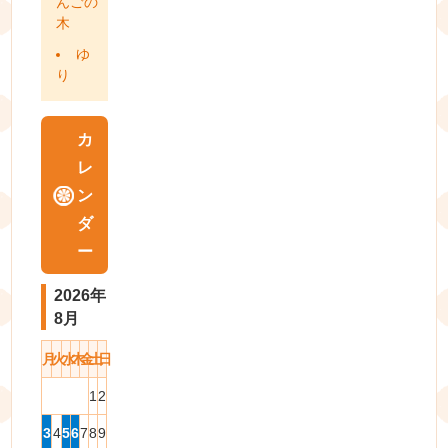
んごの
木
ゆ
り
カ
レ
ン
ダ
ー
2026年
8月
月
火
水
木
金
土
日
1
2
3
4
5
6
7
8
9