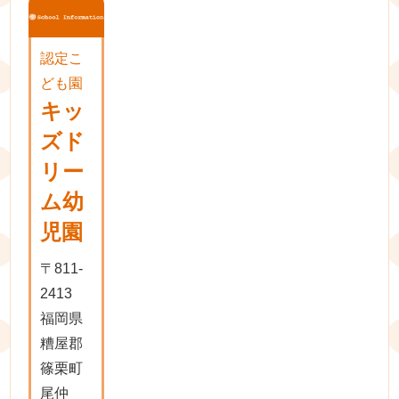
認定こ
ども園
キッ
ズド
リー
ム幼
児園
〒811-
2413
福岡県
糟屋郡
篠栗町
尾仲