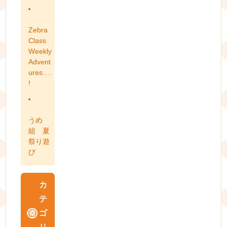
Zebra
Class
Weekly
Advent
ures….
!
うめ
組 夏
祭り遊
び
カ
テ
ゴ