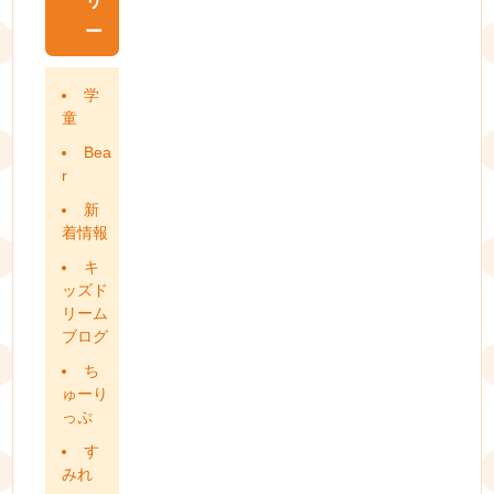
リ
ー
学
童
Bea
r
新
着情報
キ
ッズド
リーム
ブログ
ち
ゅーり
っぷ
す
みれ