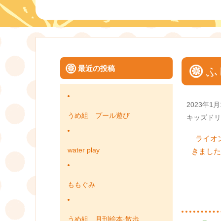
最近の投稿
ふ
Posted
2023年1月
on
うめ組 プール遊び
Categories
キッズドリ
ライオ
water play
きました
ももぐみ
うめ組 月刊絵本·散歩