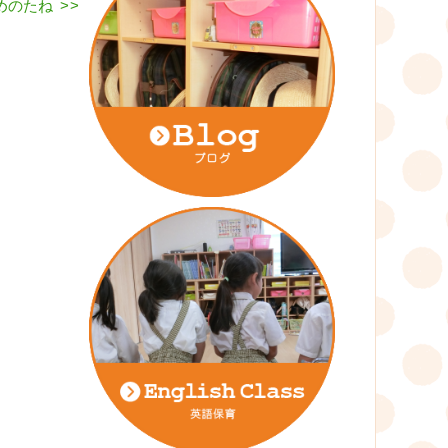
ゆめのたね
>>