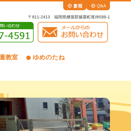
〒811-2413 福岡県糟屋郡篠栗町尾仲588-1
童教室
ゆめのたね