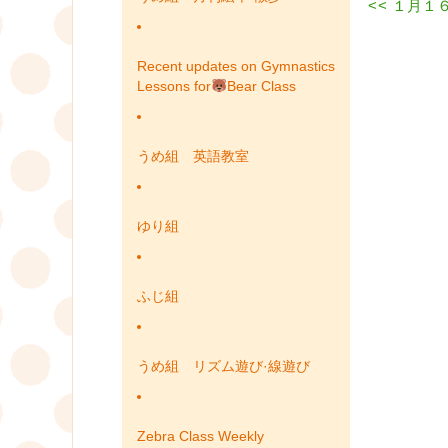
Previous
<<
１月１６
投
post:
稿
Recent updates on Gymnastics
ナ
Lessons for
Bear Class
ビ
うめ組 英語教室
ゲ
ー
ゆり組
シ
ョ
ふじ組
ン
うめ組 リズム遊び·線遊び
Zebra Class Weekly