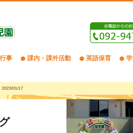
行事
課内・課外活動
英語保育
学
023/01/17
グ