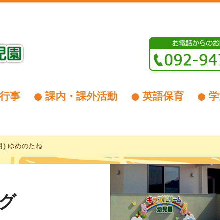
行事
課内・課外活動
英語保育
学
(月) ゆめのたね
グ