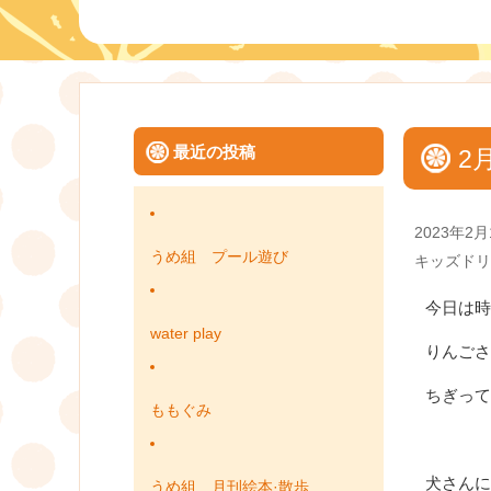
最近の投稿
2
Posted
2023年2月
on
うめ組 プール遊び
Categories
キッズドリ
今日は時
water play
りんごさ
ちぎって
ももぐみ
犬さんに
うめ組 月刊絵本·散歩