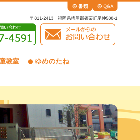
〒811-2413 福岡県糟屋郡篠栗町尾仲588-1
童教室
ゆめのたね