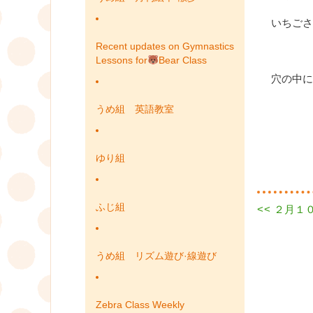
いちごさ
Recent updates on Gymnastics
Lessons for
Bear Class
穴の中に
うめ組 英語教室
ゆり組
ふじ組
Previous
<<
２月１０
投
post:
稿
うめ組 リズム遊び·線遊び
ナ
ビ
Zebra Class Weekly