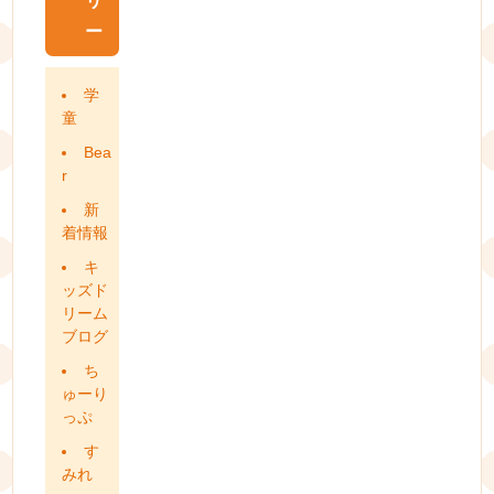
リ
ー
学
童
Bea
r
新
着情報
キ
ッズド
リーム
ブログ
ち
ゅーり
っぷ
す
みれ