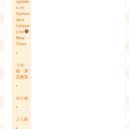
update
s on
Gymna
stics
Lesson
s for
Bear
Class
うめ
組 英
語教室
ゆり組
ふじ組