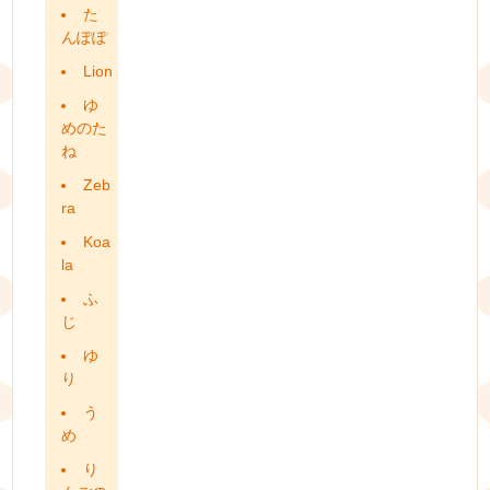
た
んぽぽ
Lion
ゆ
めのた
ね
Zeb
ra
Koa
la
ふ
じ
ゆ
り
う
め
り