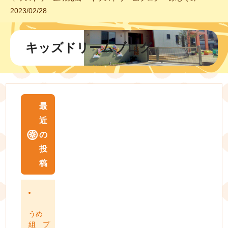
2023/02/28
キッズドリームブログ
最
近
の
投
稿
うめ
組 プ