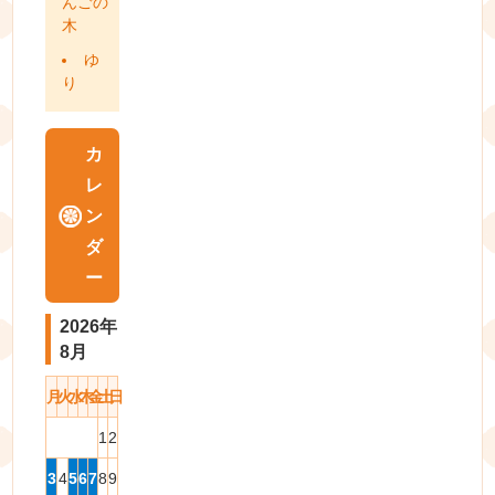
んごの
木
ゆ
り
カ
レ
ン
ダ
ー
2026年
8月
月
火
水
木
金
土
日
1
2
3
4
5
6
7
8
9