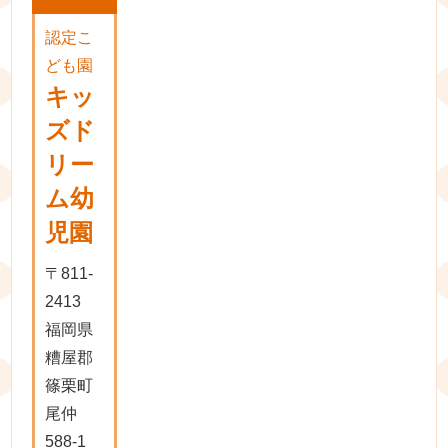
認定こ
ども園
キッ
ズド
リー
ム幼
児園
〒811-
2413
福岡県
糟屋郡
篠栗町
尾仲
588-1