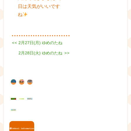
日は天気がいいです
ね
Previous
<<
2月27日(月) ゆめのたね
投
post:
Next
2月28日(火) ゆめのたね
稿
>>
post:
ナ
ビ
ゲ
ー
シ
ョ
ン