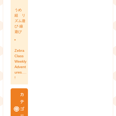
うめ
組 リ
ズム遊
び·線
遊び
Zebra
Class
Weekly
Advent
ures….
!
カ
テ
ゴ