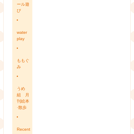
ール遊
び
water
play
ももぐ
み
うめ
組 月
刊絵本
·散歩
Recent