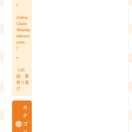
Zebra
Class
Weekly
Advent
ures….
!
うめ
組 夏
祭り遊
び
カ
テ
ゴ