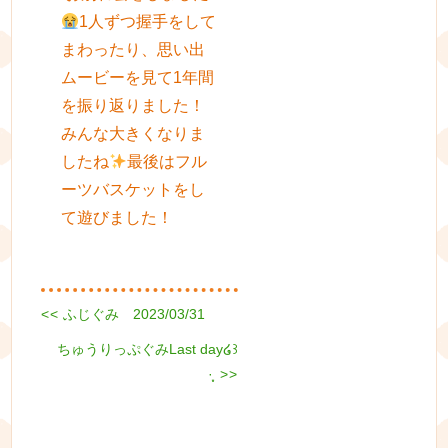
1人ずつ握手をして
まわったり、思い出
ムービーを見て1年間
を振り返りました！
みんな大きくなりま
したね
最後はフル
ーツバスケットをし
て遊びました！
Previous
<<
ふじぐみ 2023/03/31
投
post:
Next
ちゅうりっぷぐみLast day໒꒱
稿
post:
·̩͙
>>
ナ
ビ
ゲ