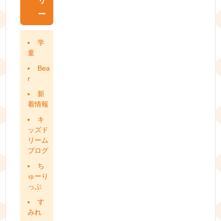
リ
ー
学
童
Bea
r
新
着情報
キ
ッズド
リーム
ブログ
ち
ゅーり
っぷ
す
みれ