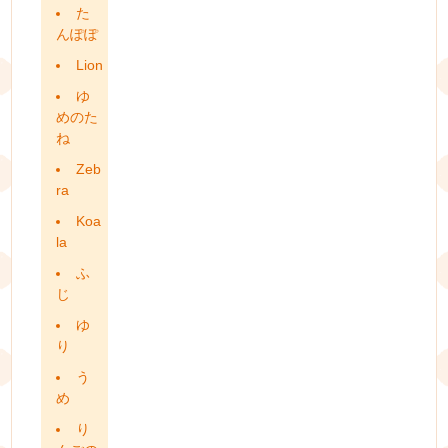
た
んぽぽ
Lion
ゆ
めのた
ね
Zeb
ra
Koa
la
ふ
じ
ゆ
り
う
め
り