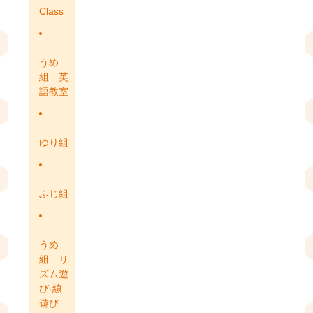
Class
うめ
組 英
語教室
ゆり組
ふじ組
うめ
組 リ
ズム遊
び·線
遊び