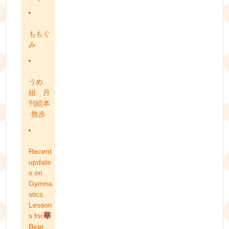
ももぐ
み
うめ
組 月
刊絵本
·散歩
Recent
update
s on
Gymna
stics
Lesson
s for
Bear