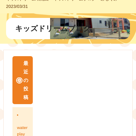
2023/03/31
キッズドリームブログ
最
近
の
投
稿
water
play