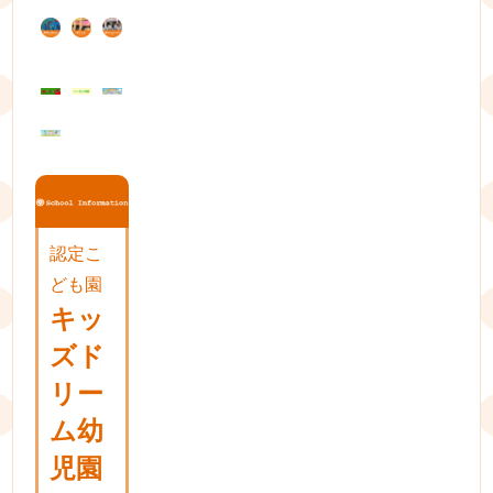
ー
シ
ョ
ン
認定こ
ども園
キッ
ズド
リー
ム幼
児園