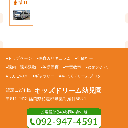
ます!!
トップページ
保育カリキュラム
年間行事
課内・課外活動
英語保育
学童教室
ゆめのたね
りんごの木
ギャラリー
キッズドリームブログ
キッズドリーム幼児園
認定こども園
〒811-2413 福岡県粕屋郡篠栗町尾仲588-1