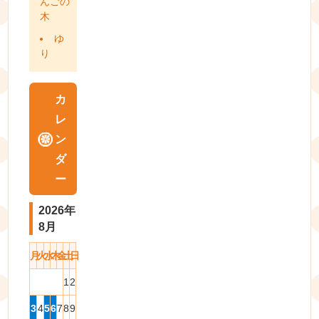
んごの
木
ゆ
り
カ
レ
ン
ダ
ー
2026年
8月
月
火
水
木
金
土
日
1
2
3
4
5
6
7
8
9