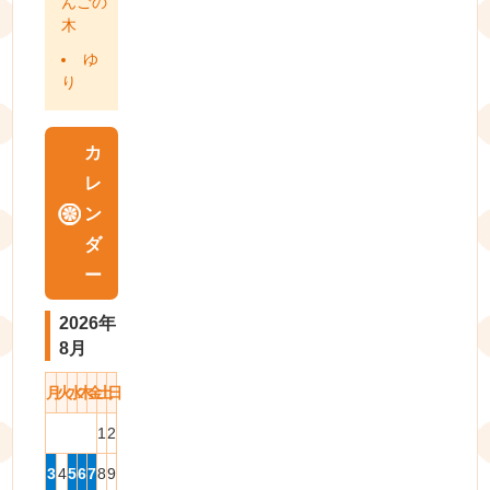
んごの
木
ゆ
り
カ
レ
ン
ダ
ー
2026年
8月
月
火
水
木
金
土
日
1
2
3
4
5
6
7
8
9