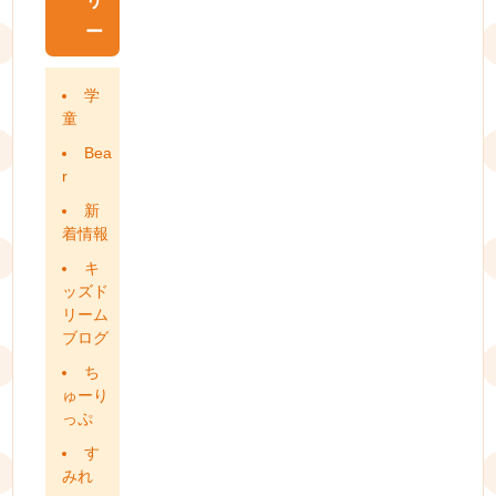
リ
ー
学
童
Bea
r
新
着情報
キ
ッズド
リーム
ブログ
ち
ゅーり
っぷ
す
みれ