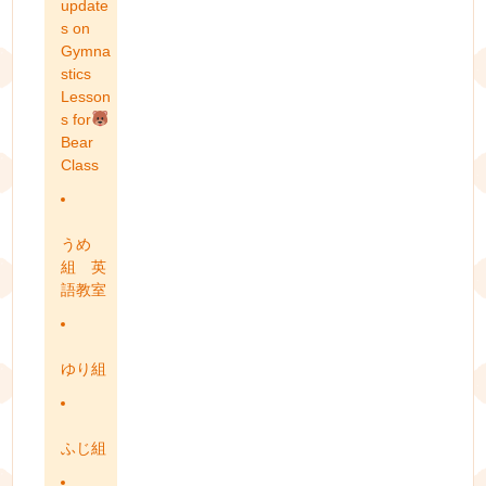
update
s on
Gymna
stics
Lesson
s for
Bear
Class
うめ
組 英
語教室
ゆり組
ふじ組