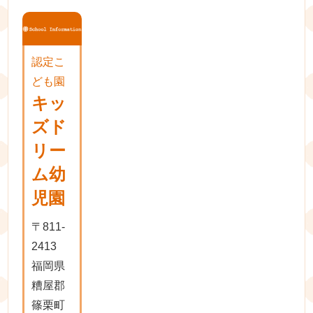
認定こ
ども園
キッ
ズド
リー
ム幼
児園
〒811-
2413
福岡県
糟屋郡
篠栗町