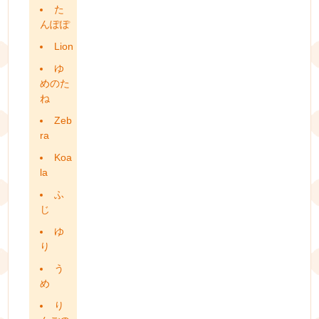
た
んぽぽ
Lion
ゆ
めのた
ね
Zeb
ra
Koa
la
ふ
じ
ゆ
り
う
め
り