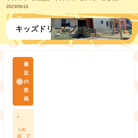
2023/05/15
キッズドリームブログ
最
近
の
投
稿
うめ
組 プ