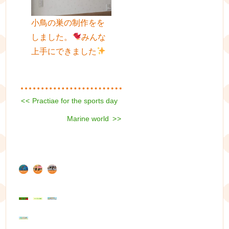
小鳥の巣の制作をを
しました。
みんな
上手にできました
Previous
<<
Practiae for the sports day
投
post:
Next
稿
Marine world
>>
post:
ナ
ビ
ゲ
ー
シ
ョ
ン