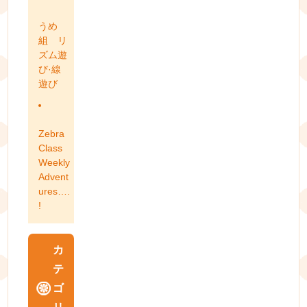
うめ
組 リ
ズム遊
び·線
遊び
Zebra
Class
Weekly
Advent
ures….
!
カ
テ
ゴ