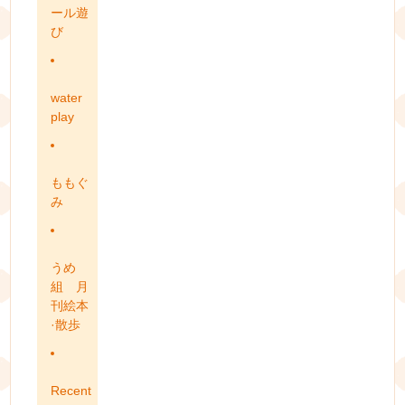
ール遊
び
water
play
ももぐ
み
うめ
組 月
刊絵本
·散歩
Recent