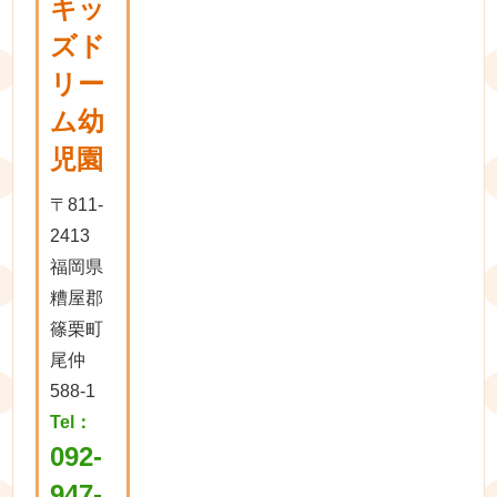
キッ
ズド
リー
ム幼
児園
〒811-
2413
福岡県
糟屋郡
篠栗町
尾仲
588-1
Tel：
092-
947-