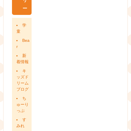
リ
ー
学
童
Bea
r
新
着情報
キ
ッズド
リーム
ブログ
ち
ゅーり
っぷ
す
みれ