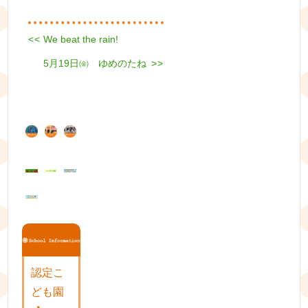
Previous
<<
We beat the rain!
投
post:
Next
5月19日㈮ ゆめのたね
稿
>>
post:
ナ
ビ
ゲ
ー
シ
ョ
ン
認定こ
ども園