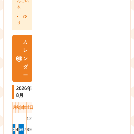
んごの
木
ゆ
り
カ
レ
ン
ダ
ー
2026年
8月
月
火
水
木
金
土
日
1
2
3
4
5
6
7
8
9