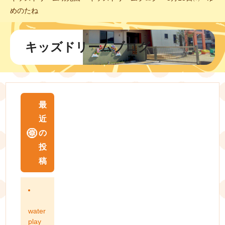
めのたね
キッズドリームブログ
最
近
の
投
稿
water
play