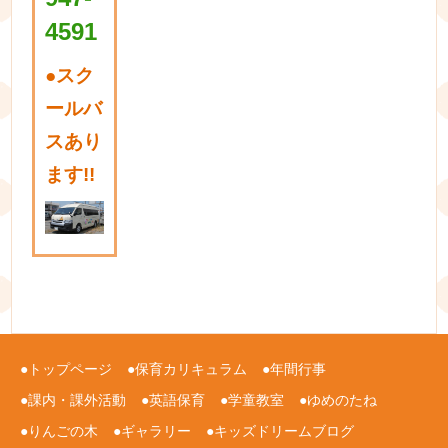
4591
●
スク
ールバ
スあり
ます!!
トップページ
保育カリキュラム
年間行事
課内・課外活動
英語保育
学童教室
ゆめのたね
りんごの木
ギャラリー
キッズドリームブログ