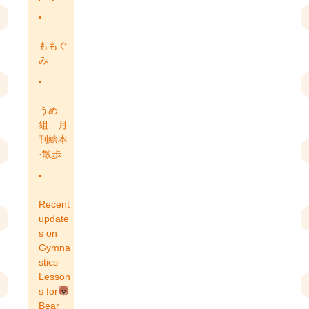
ももぐ
み
うめ
組 月
刊絵本
·散歩
Recent
update
s on
Gymna
stics
Lesson
s for
Bear