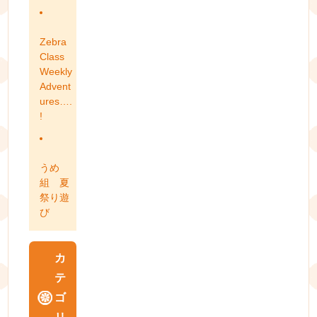
Zebra
Class
Weekly
Advent
ures….
!
うめ
組 夏
祭り遊
び
カ
テ
ゴ