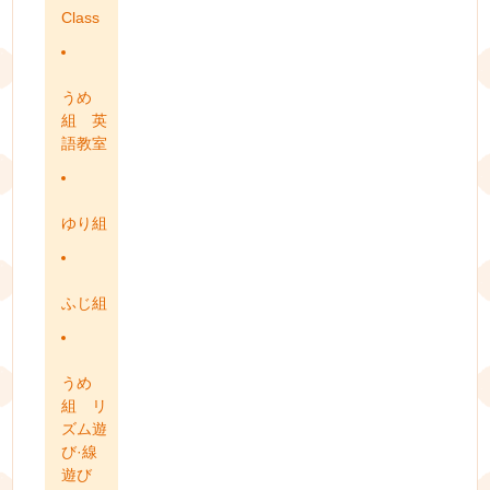
Class
うめ
組 英
語教室
ゆり組
ふじ組
うめ
組 リ
ズム遊
び·線
遊び