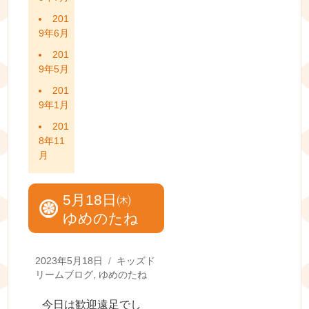
201
9年6月
201
9年5月
201
9年1月
201
8年11
月
5月18日㈭
ゆめのたね
Posted
Categories
2023年5月18日
キッズド
on
リームブログ
,
ゆめのたね
今日は歓迎遠足でし