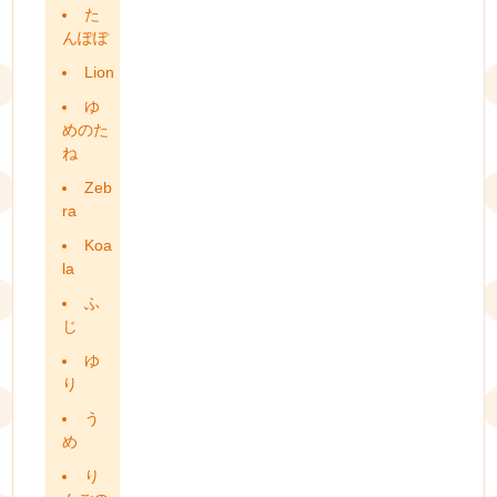
た
んぽぽ
Lion
ゆ
めのた
ね
Zeb
ra
Koa
la
ふ
じ
ゆ
り
う
め
り