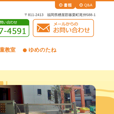
〒811-2413 福岡県糟屋郡篠栗町尾仲588-1
童教室
ゆめのたね