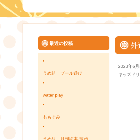
最近の投稿
外
Posted
2023年6月
on
うめ組 プール遊び
Categories
キッズドリ
water play
ももぐみ
うめ組 月刊絵本·散歩