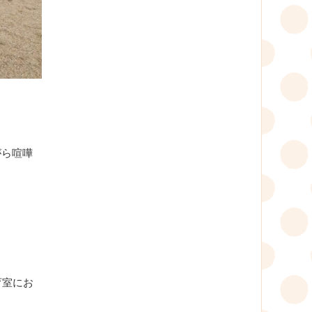
がら喧嘩
育室にお