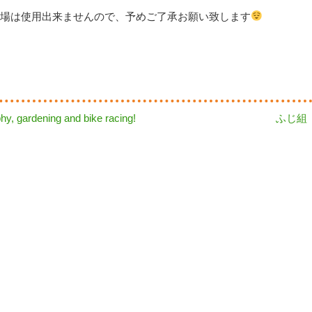
場は使用出来ませんので、予めご了承お願い致します
Next
phy, gardening and bike racing!
ふじ組
post: