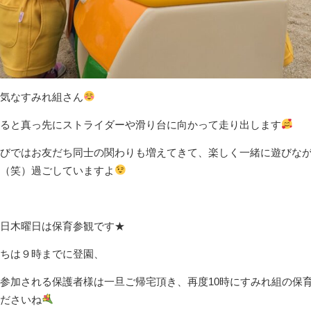
気なすみれ組さん
ると真っ先にストライダーや滑り台に向かって走り出します
びではお友だち同士の関わりも増えてきて、楽しく一緒に遊びな
（笑）過ごしていますよ
日木曜日は保育参観です★
ちは９時までに登園、
参加される保護者様は一旦ご帰宅頂き、再度10時にすみれ組の保
ださいね