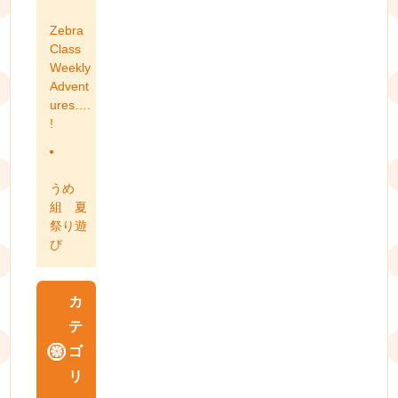
Zebra
Class
Weekly
Advent
ures….
!
うめ
組 夏
祭り遊
び
カ
テ
ゴ
リ