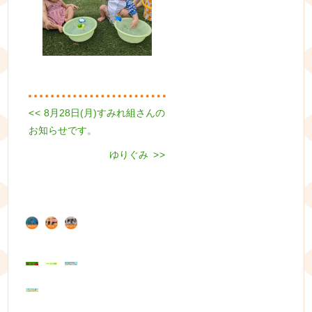
Previous
<<
8月28日(月)すみれ組さんの
投
post:
お知らせです。
稿
Next
ゆりぐみ
>>
ナ
post:
ビ
ゲ
ー
シ
ョ
ン