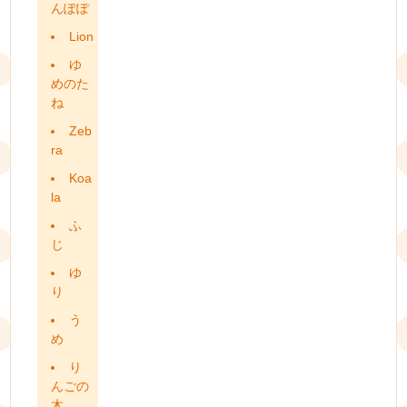
んぽぽ
Lion
ゆ
めのた
ね
Zeb
ra
Koa
la
ふ
じ
ゆ
り
う
め
り
んごの
木