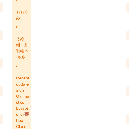
ももぐ
み
うめ
組 月
刊絵本
·散歩
Recent
update
s on
Gymna
stics
Lesson
s for
Bear
Class