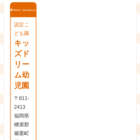
認定こ
ども園
キッ
ズド
リー
ム幼
児園
〒811-
2413
福岡県
糟屋郡
篠栗町