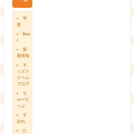
ー
学
童
Bea
r
新
着情報
キ
ッズド
リーム
ブログ
ち
ゅーり
っぷ
す
みれ
た