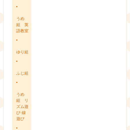
うめ
組 英
語教室
ゆり組
ふじ組
うめ
組 リ
ズム遊
び·線
遊び