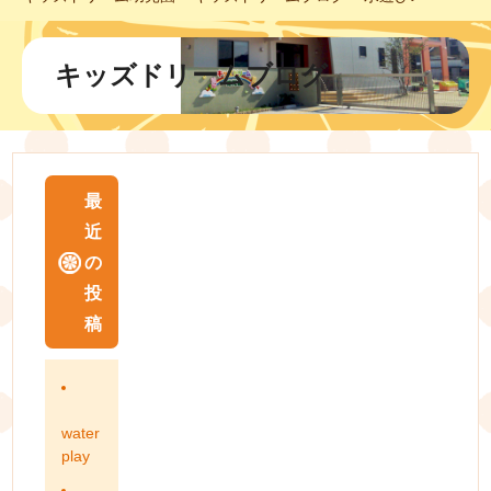
キッズドリームブログ
最
近
の
投
稿
water
play