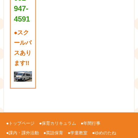
947-
4591
●
スク
ールバ
スあり
ます!!
トップページ
保育カリキュラム
年間行事
課内・課外活動
英語保育
学童教室
ゆめのたね