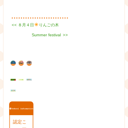
Previous
<<
８月４日
りんごの木
投
post:
Next
稿
Summer festival
>>
post:
ナ
ビ
ゲ
ー
シ
ョ
ン
認定こ