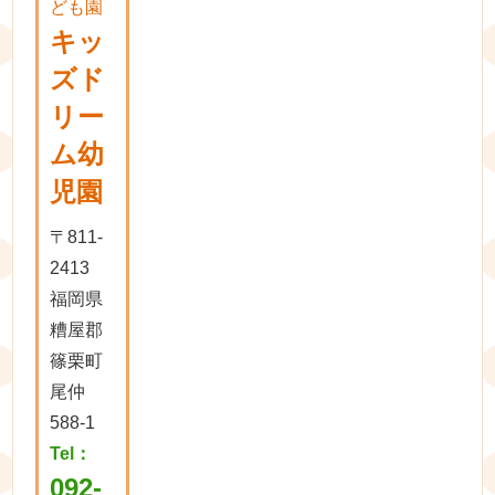
ども園
キッ
ズド
リー
ム幼
児園
〒811-
2413
福岡県
糟屋郡
篠栗町
尾仲
588-1
Tel：
092-