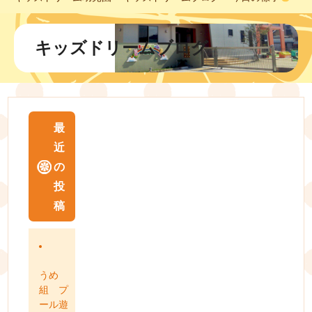
キッズドリームブログ
最
近
の
投
稿
うめ
組 プ
ール遊