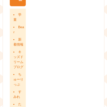
ー
学
童
Bea
r
新
着情報
キ
ッズド
リーム
ブログ
ち
ゅーり
っぷ
す
みれ
た