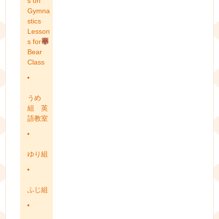
s on
Gymna
stics
Lesson
s for
Bear
Class
うめ
組 英
語教室
ゆり組
ふじ組