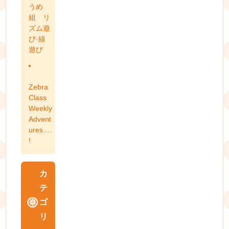
うめ
組 リ
ズム遊
び·線
遊び
Zebra
Class
Weekly
Advent
ures….
!
カ
テ
ゴ
リ