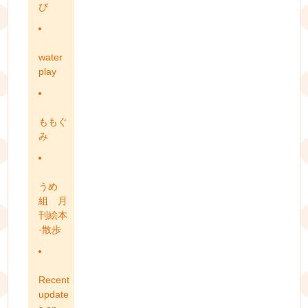
び
water
play
ももぐ
み
うめ
組 月
刊絵本
·散歩
Recent
update