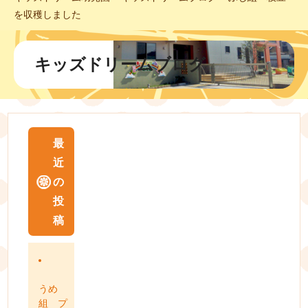
を収穫しました
キッズドリームブログ
最
近
の
投
稿
うめ
組 プ