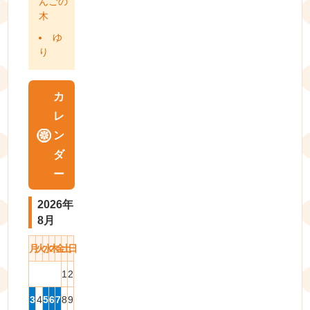
んごの
木
ゆ
り
カ
レ
ン
ダ
ー
2026年
8月
月
火
水
木
金
土
日
1
2
3
4
5
6
7
8
9