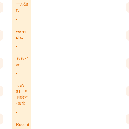
ール遊
び
water
play
ももぐ
み
うめ
組 月
刊絵本
·散歩
Recent