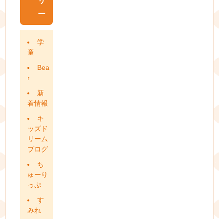
リ
ー
学
童
Bea
r
新
着情報
キ
ッズド
リーム
ブログ
ち
ゅーり
っぷ
す
みれ