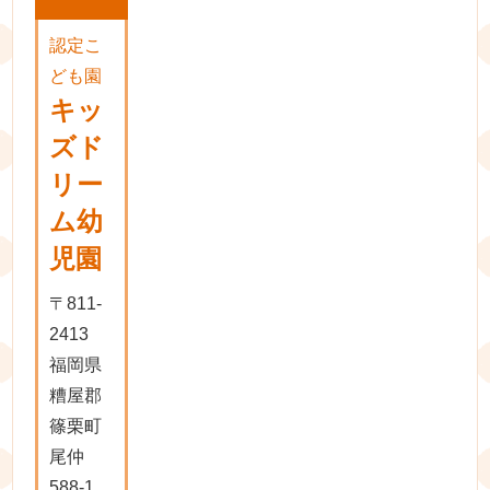
認定こ
ども園
キッ
ズド
リー
ム幼
児園
〒811-
2413
福岡県
糟屋郡
篠栗町
尾仲
588-1