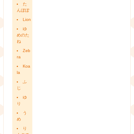
た
んぽぽ
Lion
ゆ
めのた
ね
Zeb
ra
Koa
la
ふ
じ
ゆ
り
う
め
り