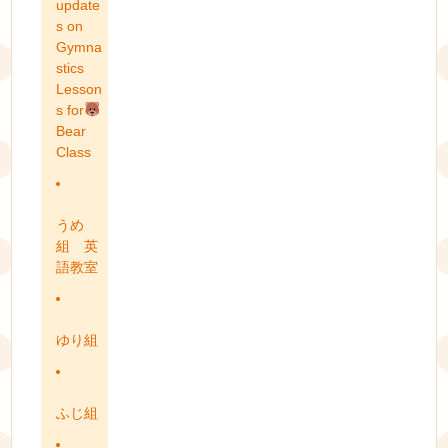
update
s on
Gymna
stics
Lesson
s for
Bear
Class
うめ
組 英
語教室
ゆり組
ふじ組