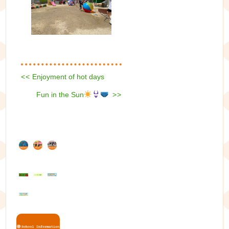
Previous
<<
Enjoyment of hot days
投
post:
Next
Fun in the Sun
稿
>>
post:
ナ
ビ
ゲ
ー
シ
ョ
ン