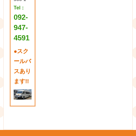
Tel：
092-
947-
4591
●
スク
ールバ
スあり
ます!!