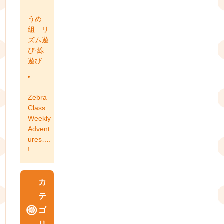
うめ
組 リ
ズム遊
び·線
遊び
Zebra
Class
Weekly
Advent
ures….
!
カ
テ
ゴ