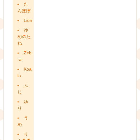
た
んぽぽ
Lion
ゆ
めのた
ね
Zeb
ra
Koa
la
ふ
じ
ゆ
り
う
め
り