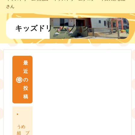
さん
キッズドリームブログ
最
近
の
投
稿
うめ
組 プ