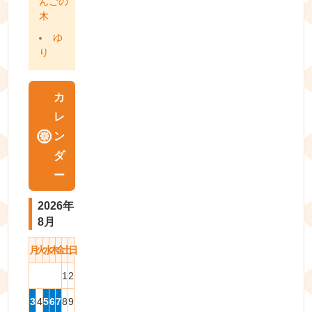
んごの
木
ゆ
り
カ
レ
ン
ダ
ー
2026年
8月
月
火
水
木
金
土
日
1
2
3
4
5
6
7
8
9