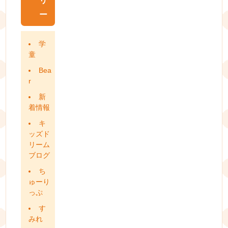
リ
ー
学
童
Bea
r
新
着情報
キ
ッズド
リーム
ブログ
ち
ゅーり
っぷ
す
みれ