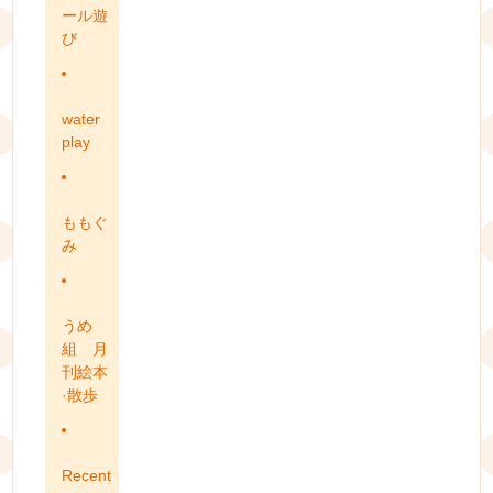
ール遊
び
water
play
ももぐ
み
うめ
組 月
刊絵本
·散歩
Recent