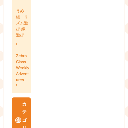
うめ
組 リ
ズム遊
び·線
遊び
Zebra
Class
Weekly
Advent
ures….
!
カ
テ
ゴ