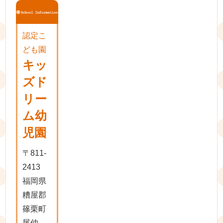
認定こ
ども園
キッ
ズド
リー
ム幼
児園
〒811-
2413
福岡県
糟屋郡
篠栗町
尾仲