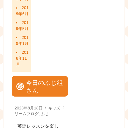
201
9年6月
201
9年5月
201
9年1月
201
8年11
月
今日のふじ組
さん
Posted
Categories
2023年8月18日
キッズド
on
リームブログ
,
ふじ
英語レッスンを楽し