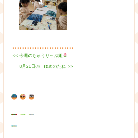
Previous
<<
今週のちゅうりっぷ組
投
post:
Next
8月21日㈪ ゆめのたね
稿
>>
post:
ナ
ビ
ゲ
ー
シ
ョ
ン