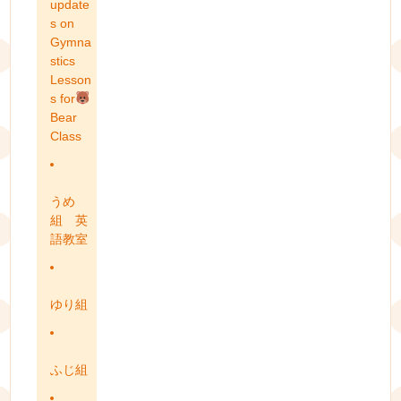
update
s on
Gymna
stics
Lesson
s for
Bear
Class
うめ
組 英
語教室
ゆり組
ふじ組