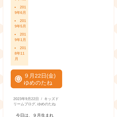
201
9年6月
201
9年5月
201
9年1月
201
8年11
月
９月22日(金)
ゆめのたね
Posted
Categories
2023年9月22日
キッズド
on
リームブログ
,
ゆめのたね
今日は、９月生まれ