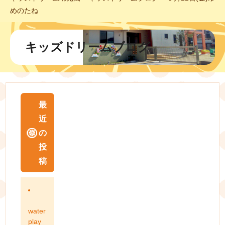
めのたね
キッズドリームブログ
最
近
の
投
稿
water
play