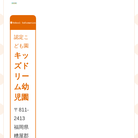
ン
認定こ
ども園
キッ
ズド
リー
ム幼
児園
〒811-
2413
福岡県
糟屋郡