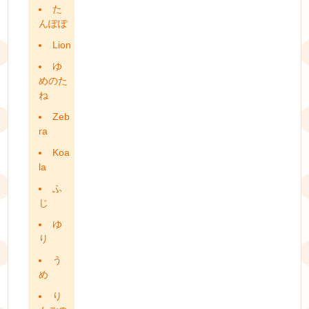
た
んぽぽ
Lion
ゆ
めのた
ね
Zeb
ra
Koa
la
ふ
じ
ゆ
り
う
め
り