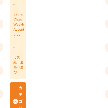
Zebra
Class
Weekly
Advent
ures….
!
うめ
組 夏
祭り遊
び
カ
テ
ゴ