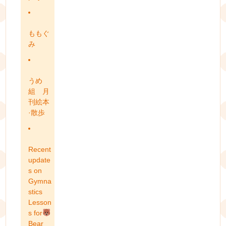
ももぐ
み
うめ
組 月
刊絵本
·散歩
Recent
update
s on
Gymna
stics
Lesson
s for
Bear