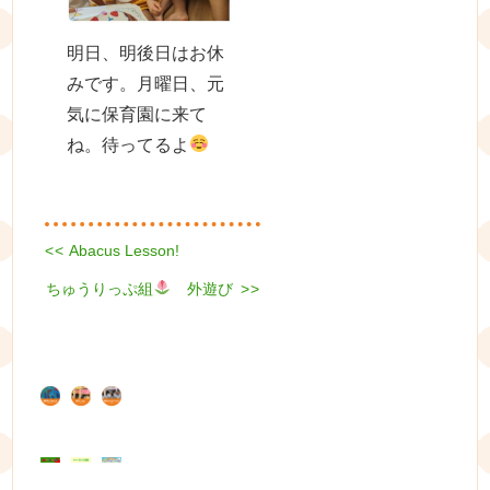
明日、明後日はお休
みです。月曜日、元
気に保育園に来て
ね。待ってるよ
Previous
<<
Abacus Lesson!
投
post:
Next
ちゅうりっぷ組
稿
外遊び
>>
post:
ナ
ビ
ゲ
ー
シ
ョ