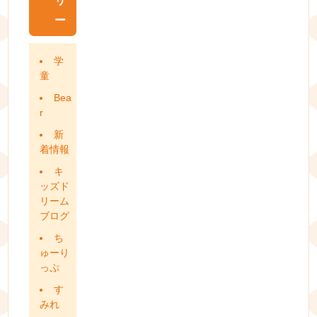
リ
ー
学
童
Bea
r
新
着情報
キ
ッズド
リーム
ブログ
ち
ゅーり
っぷ
す
みれ