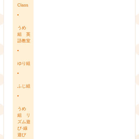
Class
うめ
組 英
語教室
ゆり組
ふじ組
うめ
組 リ
ズム遊
び·線
遊び