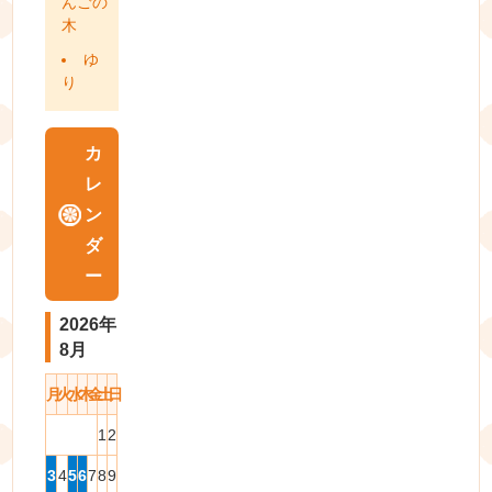
んごの
木
ゆ
り
カ
レ
ン
ダ
ー
2026年
8月
月
火
水
木
金
土
日
1
2
3
4
5
6
7
8
9