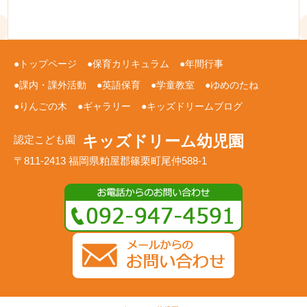
トップページ
保育カリキュラム
年間行事
課内・課外活動
英語保育
学童教室
ゆめのたね
りんごの木
ギャラリー
キッズドリームブログ
キッズドリーム幼児園
認定こども園
〒811-2413 福岡県粕屋郡篠栗町尾仲588-1