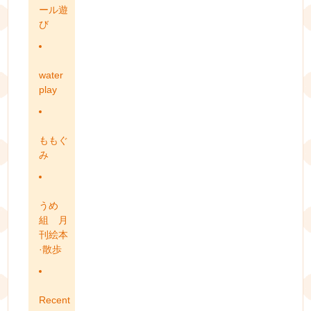
ール遊
び
water
play
ももぐ
み
うめ
組 月
刊絵本
·散歩
Recent