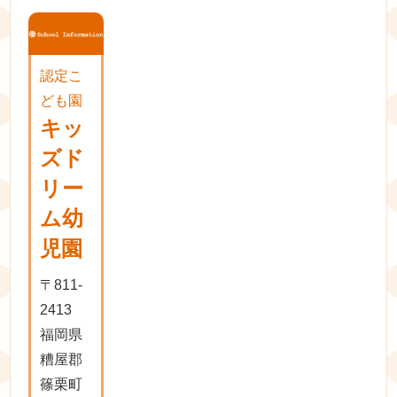
認定こ
ども園
キッ
ズド
リー
ム幼
児園
〒811-
2413
福岡県
糟屋郡
篠栗町