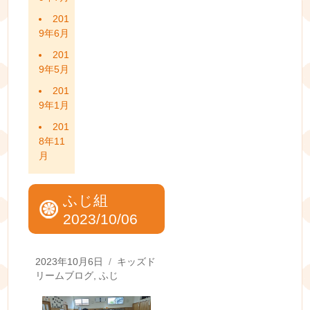
201
9年6月
201
9年5月
201
9年1月
201
8年11
月
ふじ組
2023/10/06
Posted
Categories
2023年10月6日
キッズド
on
リームブログ
,
ふじ