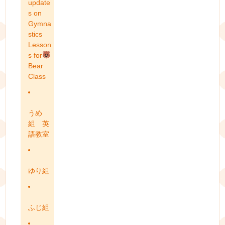
update
s on
Gymna
stics
Lesson
s for
Bear
Class
うめ
組 英
語教室
ゆり組
ふじ組