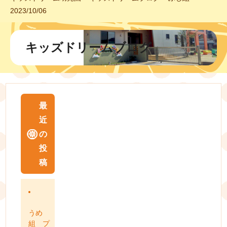
2023/10/06
キッズドリームブログ
最
近
の
投
稿
うめ
組 プ