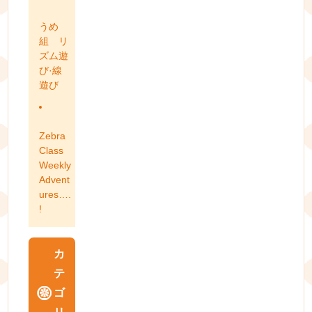
うめ
組 リ
ズム遊
び·線
遊び
Zebra
Class
Weekly
Advent
ures….
!
カ
テ
ゴ