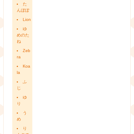
た
んぽぽ
Lion
ゆ
めのた
ね
Zeb
ra
Koa
la
ふ
じ
ゆ
り
う
め
り