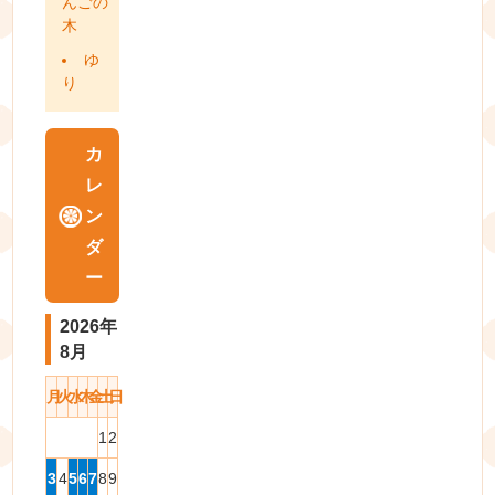
んごの
木
ゆ
り
カ
レ
ン
ダ
ー
2026年
8月
月
火
水
木
金
土
日
1
2
3
4
5
6
7
8
9