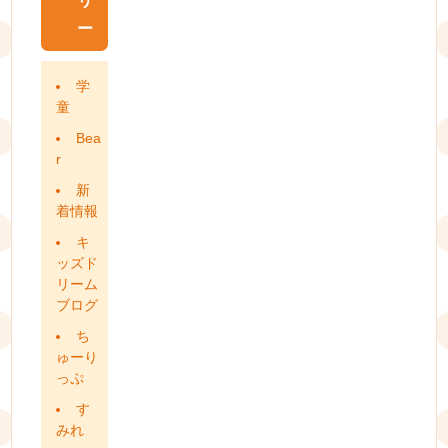
リ
ー
学
童
Bea
r
新
着情報
キ
ッズド
リーム
ブログ
ち
ゅーり
っぷ
す
みれ