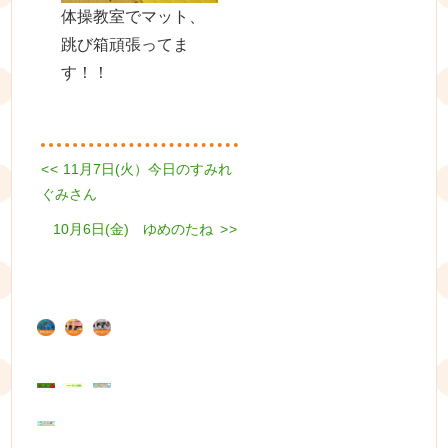
体操教室でマット、
跳び箱頑張ってま
す！！
Previous
<<
11月7日(火）今日のすみれ
投
post:
ぐみさん
稿
Next
10月6日(金) ゆめのたね
>>
ナ
post:
ビ
ゲ
ー
シ
ョ
ン