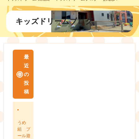
キッズドリームブログ
最
近
の
投
稿
うめ
組 プ
ール遊