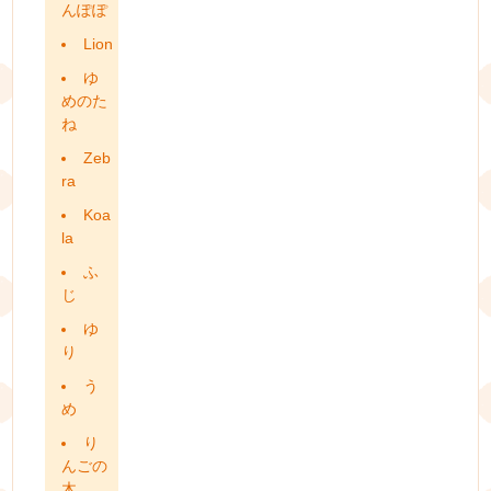
んぽぽ
Lion
ゆ
めのた
ね
Zeb
ra
Koa
la
ふ
じ
ゆ
り
う
め
り
んごの
木