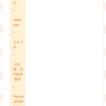
び
water
play
ももぐ
み
うめ
組 月
刊絵本
·散歩
Recent
update