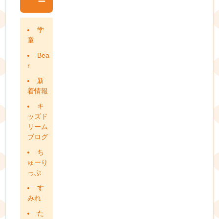
ー
学
童
Bea
r
新
着情報
キ
ッズド
リーム
ブログ
ち
ゅーり
っぷ
す
みれ
た