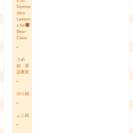
s on
Gymna
stics
Lesson
s for
Bear
Class
うめ
組 英
語教室
ゆり組
ふじ組