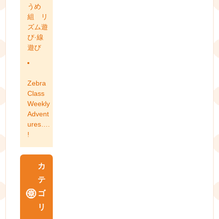
うめ
組 リ
ズム遊
び·線
遊び
Zebra
Class
Weekly
Advent
ures….
!
カ
テ
ゴ
リ