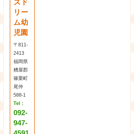
ズド
リー
ム幼
児園
〒811-
2413
福岡県
糟屋郡
篠栗町
尾仲
588-1
Tel：
092-
947-
4591