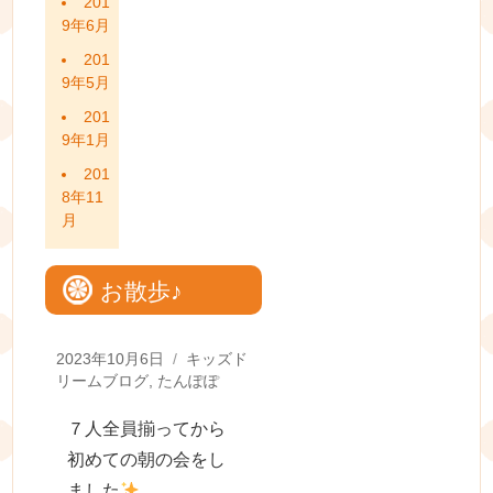
201
9年6月
201
9年5月
201
9年1月
201
8年11
月
お散歩♪
Posted
Categories
2023年10月6日
キッズド
on
リームブログ
,
たんぽぽ
７人全員揃ってから
初めての朝の会をし
ました