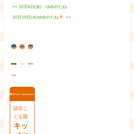
Previous
<<
10月6日(金) ゆめのたね
投
post:
Next
10月10日(火)ゆめのたね
稿
>>
post:
ナ
ビ
ゲ
ー
シ
ョ
ン
認定こ
ども園
キッ