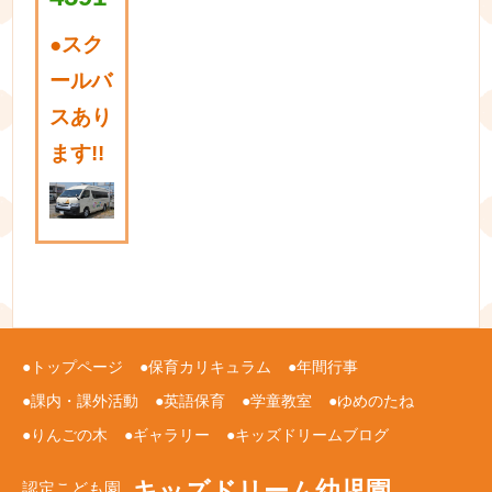
●
スク
ールバ
スあり
ます!!
トップページ
保育カリキュラム
年間行事
課内・課外活動
英語保育
学童教室
ゆめのたね
りんごの木
ギャラリー
キッズドリームブログ
キッズドリーム幼児園
認定こども園