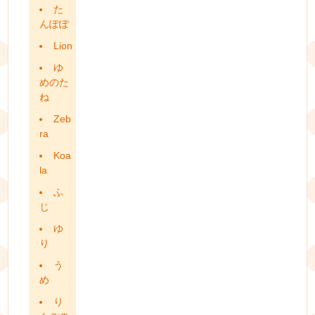
た
んぽぽ
Lion
ゆ
めのた
ね
Zeb
ra
Koa
la
ふ
じ
ゆ
り
う
め
り