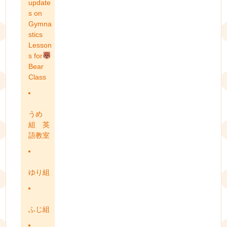
update
s on
Gymna
stics
Lesson
s for
Bear
Class
うめ
組 英
語教室
ゆり組
ふじ組