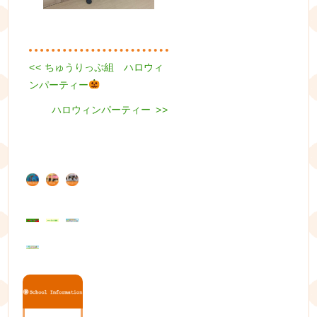
Previous
<<
ちゅうりっぷ組 ハロウィ
投
post:
ンパーティー
稿
Next
ハロウィンパーティー
>>
ナ
post:
ビ
ゲ
ー
シ
ョ
ン