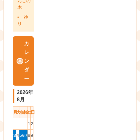
んごの
木
ゆ
り
カ
レ
ン
ダ
ー
2026年
8月
月
火
水
木
金
土
日
1
2
3
4
5
6
7
8
9