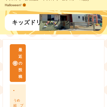
Halloween!
キッズドリームブログ
最
近
の
投
稿
うめ
組 プ