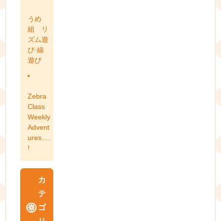
うめ
組 リ
ズム遊
び·線
遊び
Zebra
Class
Weekly
Advent
ures….
!
カ
テ
ゴ