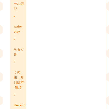
ール遊
び
water
play
ももぐ
み
うめ
組 月
刊絵本
·散歩
Recent