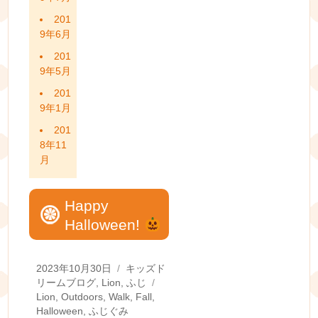
201
9年6月
201
9年5月
201
9年1月
201
8年11
月
Happy
Halloween!
Posted
Categories
2023年10月30日
キッズド
on
Tags
リームブログ
,
Lion
,
ふじ
Lion
,
Outdoors
,
Walk
,
Fall
,
Halloween
,
ふじぐみ