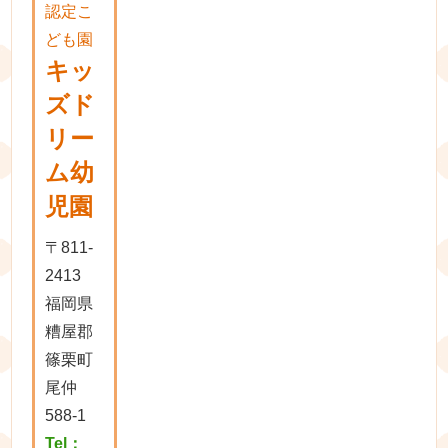
認定こ
ども園
キッ
ズド
リー
ム幼
児園
〒811-
2413
福岡県
糟屋郡
篠栗町
尾仲
588-1
Tel：