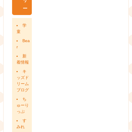
リ
ー
学
童
Bea
r
新
着情報
キ
ッズド
リーム
ブログ
ち
ゅーり
っぷ
す
みれ