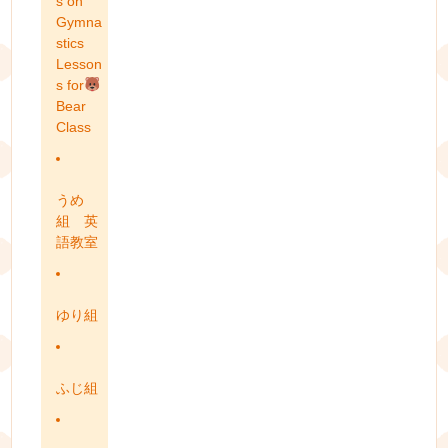
s on
Gymna
stics
Lesson
s for
Bear
Class
うめ
組 英
語教室
ゆり組
ふじ組