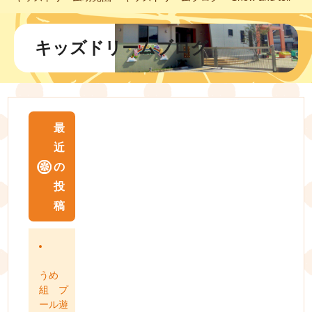
キッズドリームブログ
最
近
の
投
稿
うめ
組 プ
ール遊