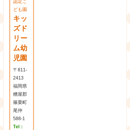
認定こ
ども園
キッ
ズド
リー
ム幼
児園
〒811-
2413
福岡県
糟屋郡
篠栗町
尾仲
588-1
Tel：