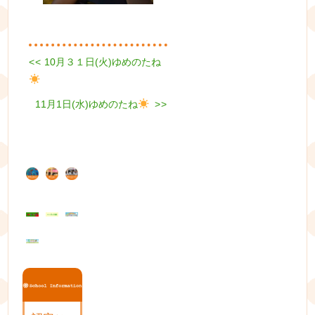
Previous
<<
10月３１日(火)ゆめのたね
投
post:
稿
Next
11月1日(水)ゆめのたね
>>
ナ
post:
ビ
ゲ
ー
シ
ョ
ン