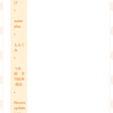
び
water
play
ももぐ
み
うめ
組 月
刊絵本
·散歩
Recent
update