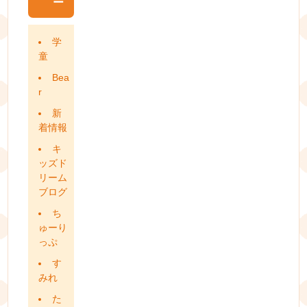
ー
学
童
Bea
r
新
着情報
キ
ッズド
リーム
ブログ
ち
ゅーり
っぷ
す
みれ
た