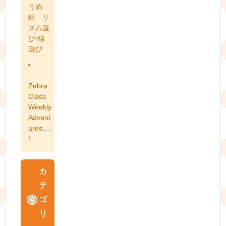
うめ
組 リ
ズム遊
び·線
遊び
Zebra
Class
Weekly
Advent
ures….
!
カ
テ
ゴ
リ