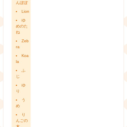
んぽぽ
Lion
ゆ
めのた
ね
Zeb
ra
Koa
la
ふ
じ
ゆ
り
う
め
り
んごの
木