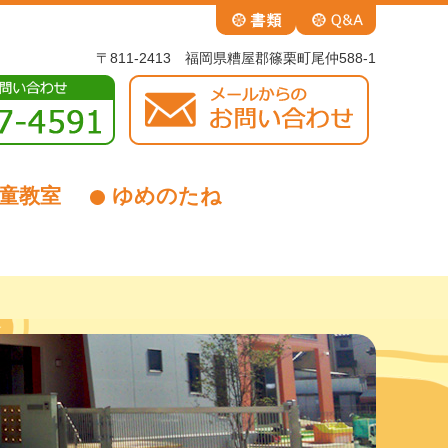
〒811-2413 福岡県糟屋郡篠栗町尾仲588-1
童教室
ゆめのたね