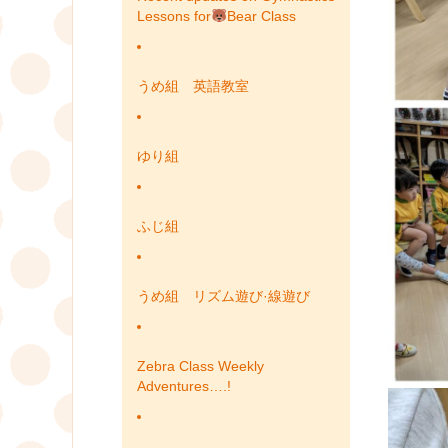
Lessons for
Bear Class
うめ組 英語教室
ゆり組
ふじ組
うめ組 リズム遊び·線遊び
Zebra Class Weekly
Adventures….!