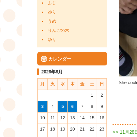
ふじ
ゆり
うめ
りんごの木
ゆり
カレンダー
2026年8月
She coul
月
火
水
木
金
土
日
1
2
3
4
5
6
7
8
9
10
11
12
13
14
15
16
17
18
19
20
21
22
23
Previous
<<
11月2
投