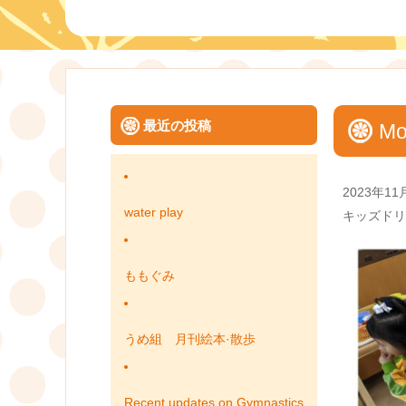
最近の投稿
Mo
Posted
2023年11
on
water play
Categories
キッズドリ
ももぐみ
うめ組 月刊絵本·散歩
Recent updates on Gymnastics