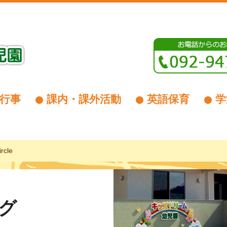
行事
課内・課外活動
英語保育
学
rcle
グ