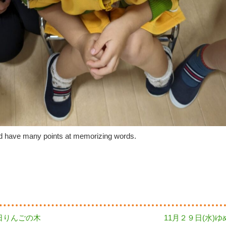
d have many points at memorizing words.
Next
8日りんごの木
11月２９日(水)