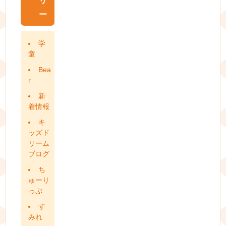
リ
ー
学
童
Bea
r
新
着情報
キ
ッズド
リーム
ブログ
ち
ゅーり
っぷ
す
みれ