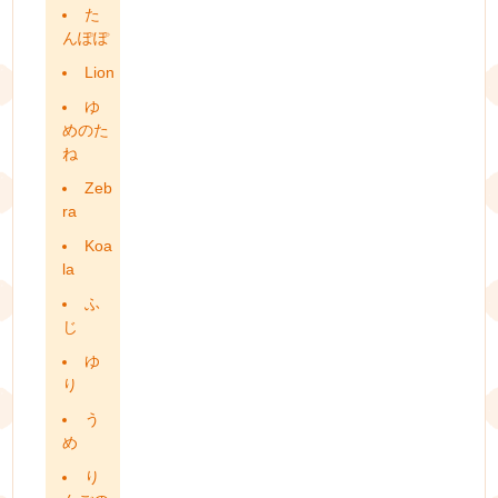
た
んぽぽ
Lion
ゆ
めのた
ね
Zeb
ra
Koa
la
ふ
じ
ゆ
り
う
め
り