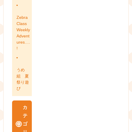
Zebra
Class
Weekly
Advent
ures….
!
うめ
組 夏
祭り遊
び
カ
テ
ゴ