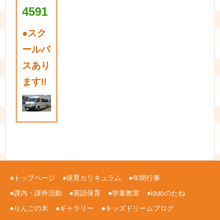
4591
●
スク
ールバ
スあり
ます!!
トップページ
保育カリキュラム
年間行事
課内・課外活動
英語保育
学童教室
ゆめのたね
りんごの木
ギャラリー
キッズドリームブログ