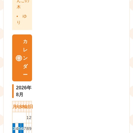
んごの
木
ゆ
り
カ
レ
ン
ダ
ー
2026年
8月
月
火
水
木
金
土
日
1
2
3
4
5
6
7
8
9