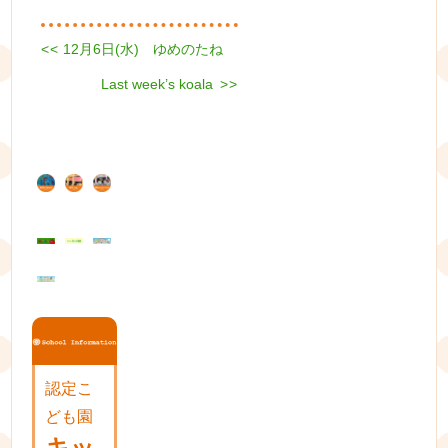
Previous
<<
12月6日(水) ゆめのたね
投
post:
Next
稿
Last week’s koala
>>
post:
ナ
ビ
ゲ
ー
シ
ョ
ン
認定こ
ども園
キッ