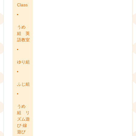
Class
うめ
組 英
語教室
ゆり組
ふじ組
うめ
組 リ
ズム遊
び·線
遊び