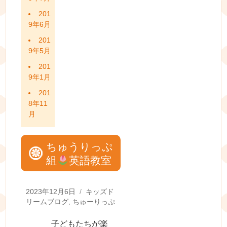
201
9年6月
201
9年5月
201
9年1月
201
8年11
月
ちゅうりっぷ
組
英語教室
Posted
Categories
2023年12月6日
キッズド
on
リームブログ
,
ちゅーりっぷ
子どもたちが楽