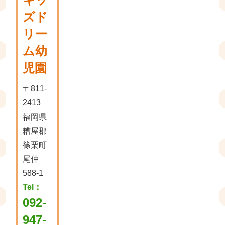
ズド
リー
ム幼
児園
〒811-
2413
福岡県
糟屋郡
篠栗町
尾仲
588-1
Tel：
092-
947-