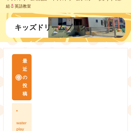
組
英語教室
キッズドリームブログ
最
近
の
投
稿
water
play