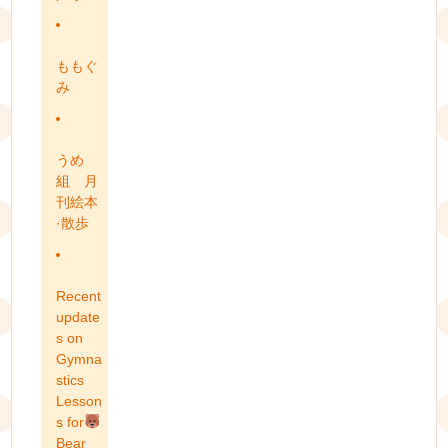
ももぐ
み
うめ
組 月
刊絵本
·散歩
Recent
update
s on
Gymna
stics
Lesson
s for
Bear