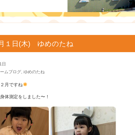
月１日(木) ゆめのたね
1日
ームブログ
,
ゆめのたね
２月ですね
身体測定をしました〜！