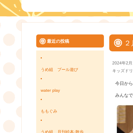
最近の投稿
２
Posted
2024年2月
on
うめ組 プール遊び
Categories
キッズドリ
今日から
water play
みんなで
ももぐみ
うめ組 月刊絵本·散歩