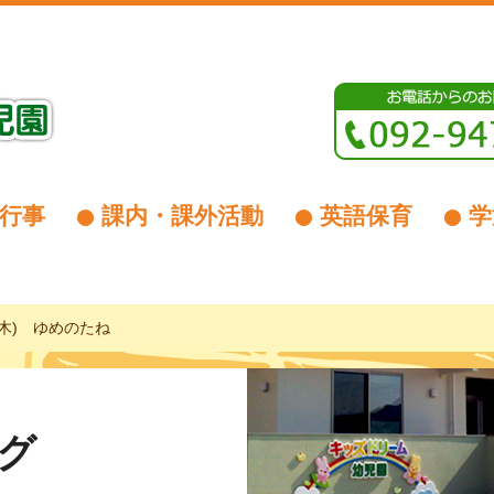
行事
課内・課外活動
英語保育
学
木) ゆめのたね
グ