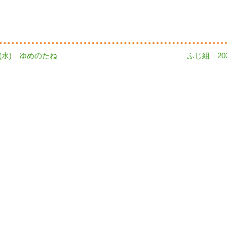
Next
日(水) ゆめのたね
ふじ組 2024
post: