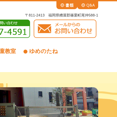
〒811-2413 福岡県糟屋郡篠栗町尾仲588-1
童教室
ゆめのたね