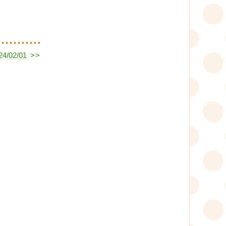
/02/01
>>