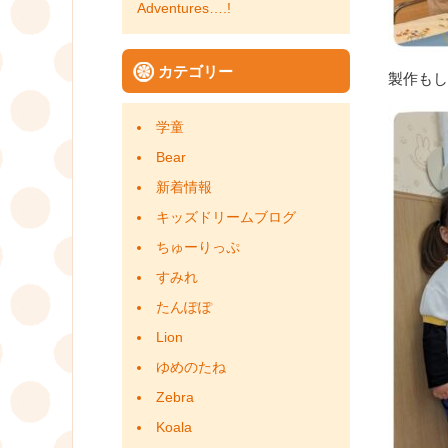
Adventures….!
カテゴリー
製作もし
学童
Bear
新着情報
キッズドリームブログ
ちゅーりっぷ
すみれ
たんぽぽ
Lion
ゆめのたね
Zebra
Koala