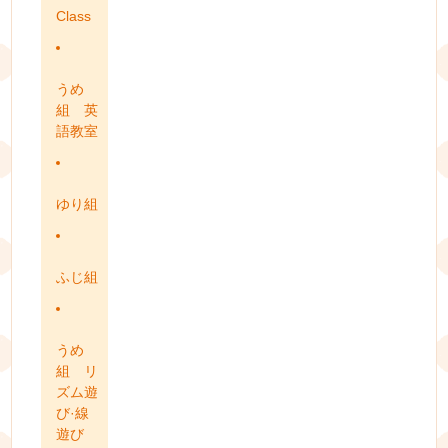
Class
うめ
組 英
語教室
ゆり組
ふじ組
うめ
組 リ
ズム遊
び·線
遊び