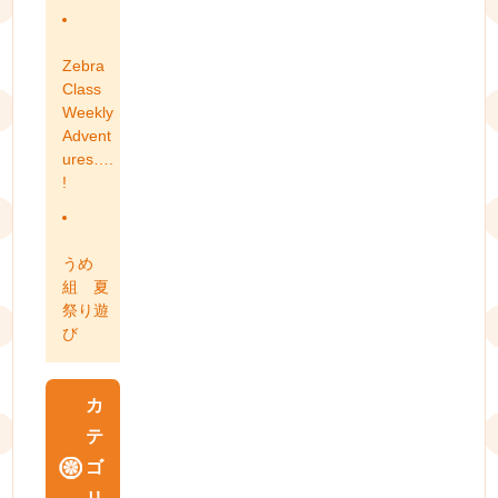
Zebra
Class
Weekly
Advent
ures….
!
うめ
組 夏
祭り遊
び
カ
テ
ゴ