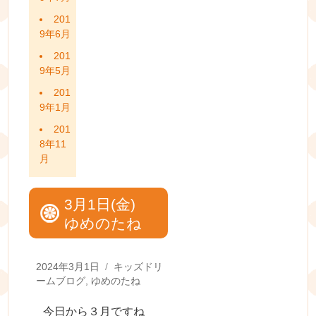
201
9年6月
201
9年5月
201
9年1月
201
8年11
月
3月1日(金)
ゆめのたね
Posted
Categories
2024年3月1日
キッズドリ
on
ームブログ
,
ゆめのたね
今日から３月ですね