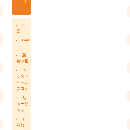
リ
ー
学
童
Bea
r
新
着情報
キ
ッズド
リーム
ブログ
ち
ゅーり
っぷ
す
みれ