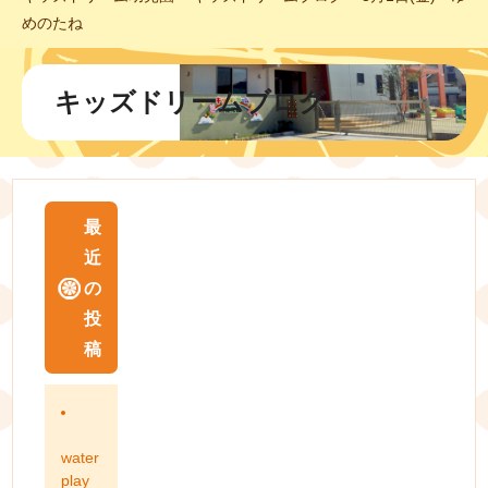
めのたね
キッズドリームブログ
最
近
の
投
稿
water
play