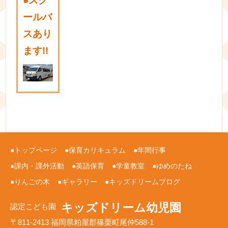
●
スク
ールバ
スあり
ます!!
トップページ
保育カリキュラム
年間行事
課内・課外活動
英語保育
学童教室
ゆめのたね
りんごの木
ギャラリー
キッズドリームブログ
キッズドリーム幼児園
認定こども園
〒811-2413 福岡県粕屋郡篠栗町尾仲588-1