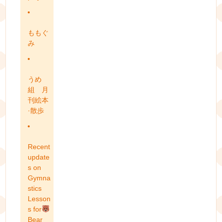
ももぐ
み
うめ
組 月
刊絵本
·散歩
Recent
update
s on
Gymna
stics
Lesson
s for
Bear