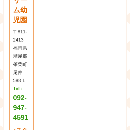
リー
ム幼
児園
〒811-
2413
福岡県
糟屋郡
篠栗町
尾仲
588-1
Tel：
092-
947-
4591