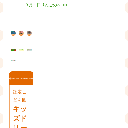
post:
Next
３月１日りんごの木
稿
>>
post:
ナ
ビ
ゲ
ー
シ
ョ
ン
認定こ
ども園
キッ
ズド