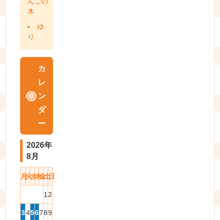
んごの
木
ゆ
り
カ
レ
ン
ダ
ー
2026年
8月
月
火
水
木
金
土
日
1
2
3
4
5
6
7
8
9