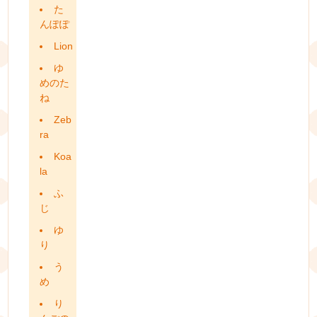
た
んぽぽ
Lion
ゆ
めのた
ね
Zeb
ra
Koa
la
ふ
じ
ゆ
り
う
め
り