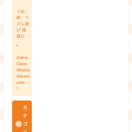
うめ
組 リ
ズム遊
び·線
遊び
Zebra
Class
Weekly
Advent
ures….
!
カ
テ
ゴ