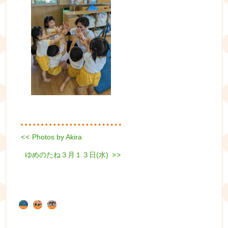
Previous
<<
Photos by Akira
投
post:
Next
ゆめのたね３月１３日(水)
稿
>>
post:
ナ
ビ
ゲ
ー
シ