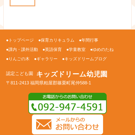
トップページ
保育カリキュラム
年間行事
課内・課外活動
英語保育
学童教室
ゆめのたね
りんごの木
ギャラリー
キッズドリームブログ
キッズドリーム幼児園
認定こども園
〒811-2413 福岡県粕屋郡篠栗町尾仲588-1