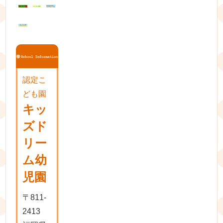
ョ
ン
認定こ
ども園
キッ
ズド
リー
ム幼
児園
〒811-
2413