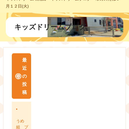
月１２日(火)
キッズドリームブログ
最
近
の
投
稿
うめ
組 プ