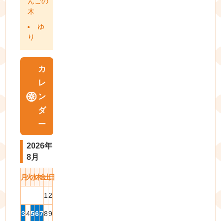
んごの
木
ゆ
り
カ
レ
ン
ダ
ー
2026年
8月
月
火
水
木
金
土
日
1
2
3
4
5
6
7
8
9