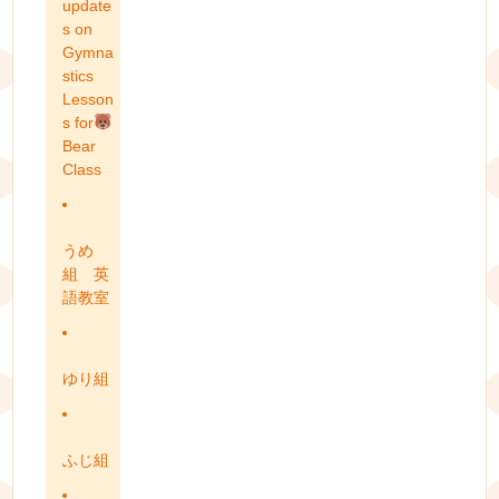
update
s on
Gymna
stics
Lesson
s for
Bear
Class
うめ
組 英
語教室
ゆり組
ふじ組