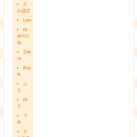
た
んぽぽ
Lion
ゆ
めのた
ね
Zeb
ra
Koa
la
ふ
じ
ゆ
り
う
め
り