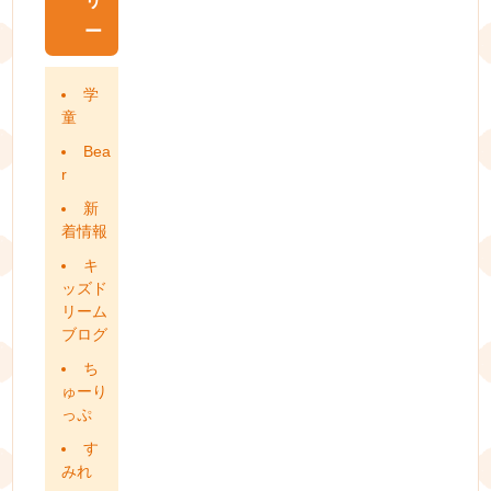
リ
ー
学
童
Bea
r
新
着情報
キ
ッズド
リーム
ブログ
ち
ゅーり
っぷ
す
みれ