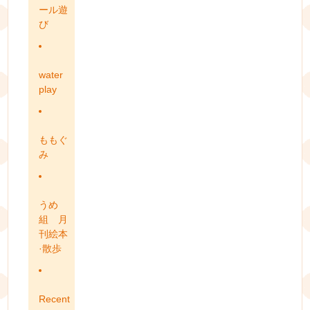
ール遊
び
water
play
ももぐ
み
うめ
組 月
刊絵本
·散歩
Recent