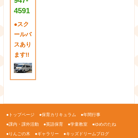
947-
4591
●
スク
ールバ
スあり
ます!!
トップページ
保育カリキュラム
年間行事
課内・課外活動
英語保育
学童教室
ゆめのたね
りんごの木
ギャラリー
キッズドリームブログ