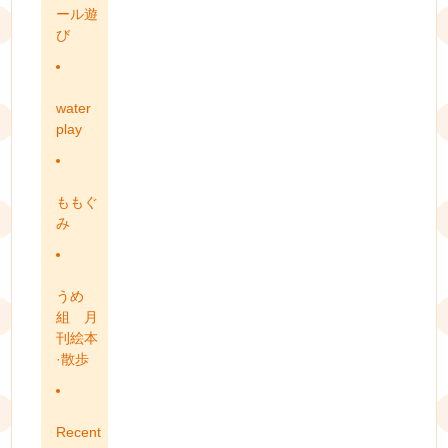
ール遊
び
water
play
ももぐ
み
うめ
組 月
刊絵本
·散歩
Recent