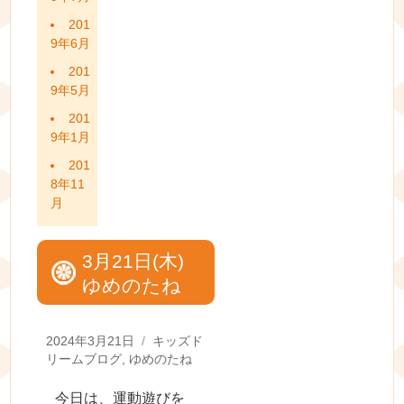
201
9年6月
201
9年5月
201
9年1月
201
8年11
月
3月21日(木)
ゆめのたね
Posted
Categories
2024年3月21日
キッズド
on
リームブログ
,
ゆめのたね
今日は、運動遊びを