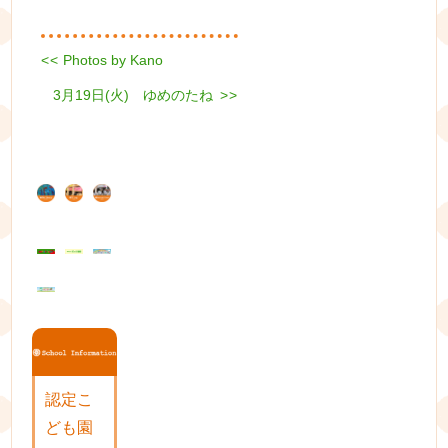
Previous
<<
Photos by Kano
投
post:
Next
3月19日(火) ゆめのたね
稿
>>
post:
ナ
ビ
ゲ
ー
シ
ョ
ン
認定こ
ども園