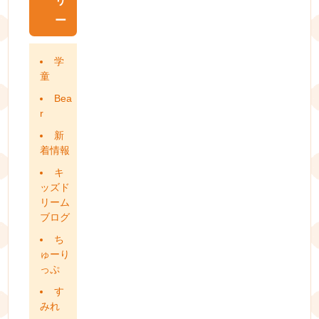
リ
ー
学
童
Bea
r
新
着情報
キ
ッズド
リーム
ブログ
ち
ゅーり
っぷ
す
みれ