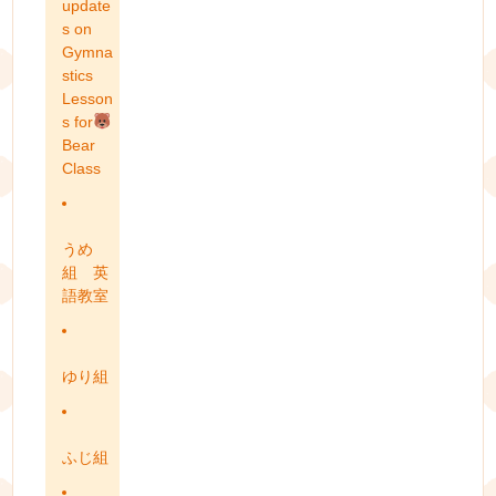
update
s on
Gymna
stics
Lesson
s for
Bear
Class
うめ
組 英
語教室
ゆり組
ふじ組