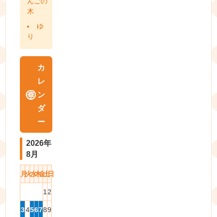
んごの
木
ゆ
り
カ
レ
ン
ダ
ー
2026年
8月
月
火
水
木
金
土
日
1
2
3
4
5
6
7
8
9