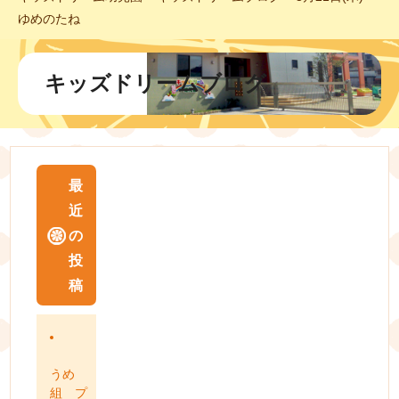
ゆめのたね
キッズドリームブログ
最
近
の
投
稿
うめ
組 プ