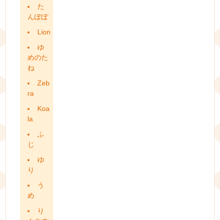
た
んぽぽ
Lion
ゆ
めのた
ね
Zeb
ra
Koa
la
ふ
じ
ゆ
り
う
め
り