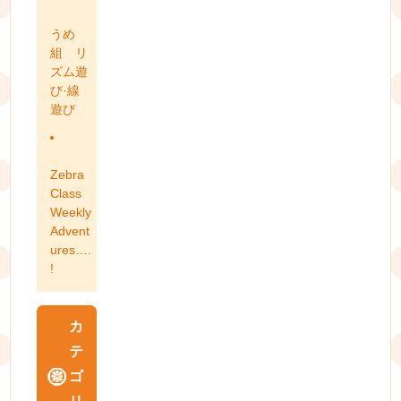
うめ
組 リ
ズム遊
び·線
遊び
Zebra
Class
Weekly
Advent
ures….
!
カ
テ
ゴ