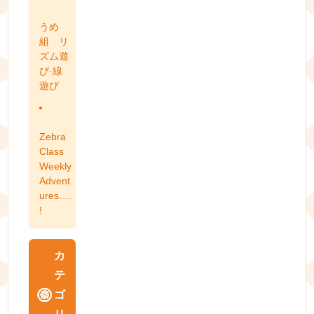
うめ
組 リ
ズム遊
び·線
遊び
Zebra
Class
Weekly
Advent
ures….
!
カ
テ
ゴ