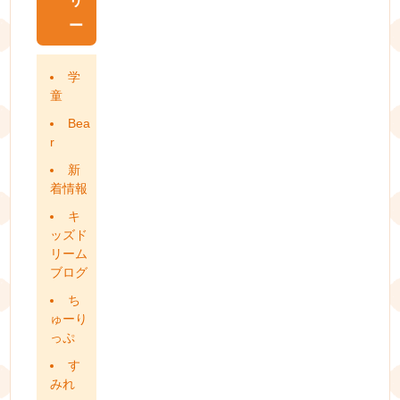
リ
ー
学
童
Bea
r
新
着情報
キ
ッズド
リーム
ブログ
ち
ゅーり
っぷ
す
みれ