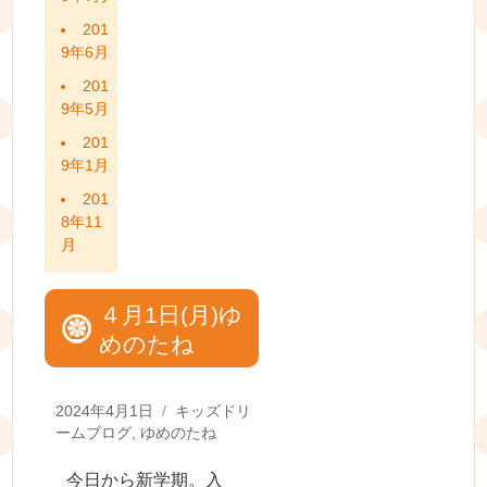
201
9年6月
201
9年5月
201
9年1月
201
8年11
月
４月1日(月)ゆ
めのたね
Posted
Categories
2024年4月1日
キッズドリ
on
ームブログ
,
ゆめのたね
今日から新学期。入