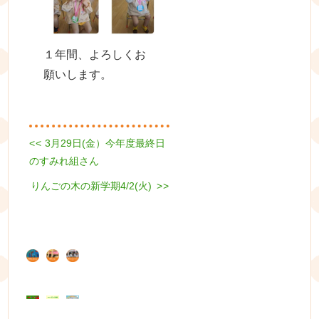
１年間、よろしくお
願いします。
Previous
<<
3月29日(金）今年度最終日
投
post:
のすみれ組さん
稿
Next
りんごの木の新学期4/2(火)
>>
ナ
post:
ビ
ゲ
ー
シ
ョ
ン