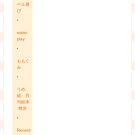
ール遊
び
water
play
ももぐ
み
うめ
組 月
刊絵本
·散歩
Recent