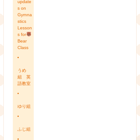
update
s on
Gymna
stics
Lesson
s for
Bear
Class
うめ
組 英
語教室
ゆり組
ふじ組