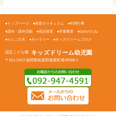
トップページ
保育カリキュラム
年間行事
課内・課外活動
英語保育
学童教室
ゆめのたね
りんごの木
ギャラリー
キッズドリームブログ
キッズドリーム幼児園
認定こども園
〒811-2413 福岡県粕屋郡篠栗町尾仲588-1