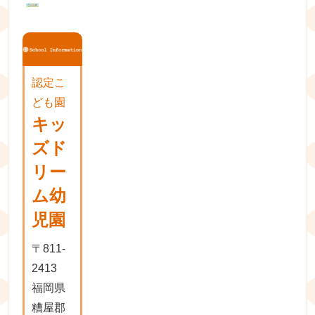
認定こ
ども園
キッ
ズド
リー
ム幼
児園
〒811-
2413
福岡県
糟屋郡