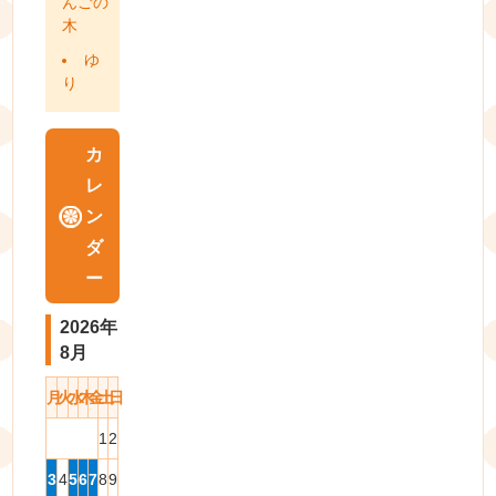
んごの
木
ゆ
り
カ
レ
ン
ダ
ー
2026年
8月
月
火
水
木
金
土
日
1
2
3
4
5
6
7
8
9