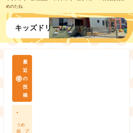
めのたね
キッズドリームブログ
最
近
の
投
稿
うめ
組 プ