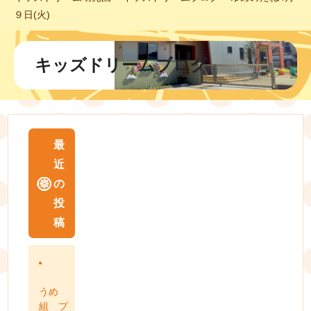
９日(火)
キッズドリームブログ
最
近
の
投
稿
うめ
組 プ