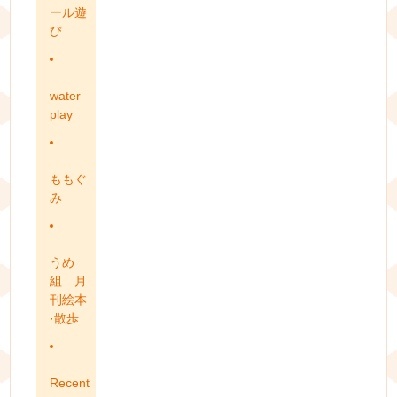
ール遊
び
water
play
ももぐ
み
うめ
組 月
刊絵本
·散歩
Recent