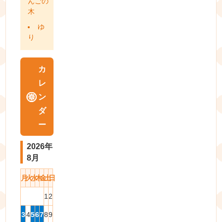
んごの
木
ゆ
り
カ
レ
ン
ダ
ー
2026年
8月
月
火
水
木
金
土
日
1
2
3
4
5
6
7
8
9