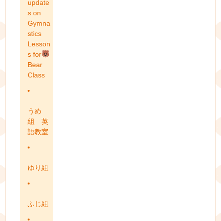
update
s on
Gymna
stics
Lesson
s for
Bear
Class
うめ
組 英
語教室
ゆり組
ふじ組