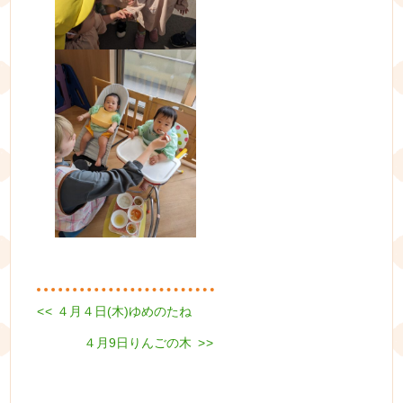
Previous
<<
４月４日(木)ゆめのたね
投
post:
Next
稿
４月9日りんごの木
>>
post:
ナ
ビ