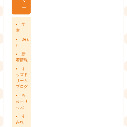
リ
ー
学
童
Bea
r
新
着情報
キ
ッズド
リーム
ブログ
ち
ゅーり
っぷ
す
みれ