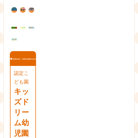
ゲ
ー
シ
ョ
ン
認定こ
ども園
キッ
ズド
リー
ム幼
児園