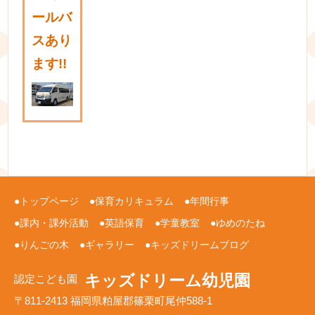
ールバ
スあり
ます!!
トップページ
保育カリキュラム
年間行事
課内・課外活動
英語保育
学童教室
ゆめのたね
りんごの木
ギャラリー
キッズドリームブログ
キッズドリーム幼児園
認定こども園
〒811-2413 福岡県粕屋郡篠栗町尾仲588-1