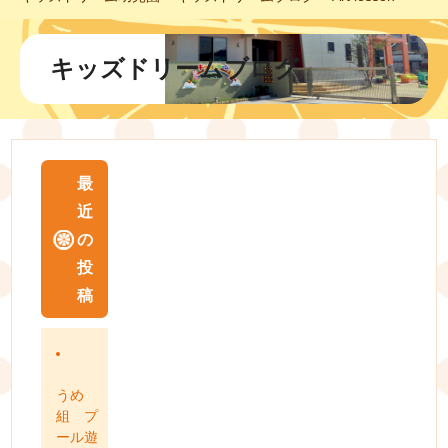
キッズドリームブログ
最
近
の
投
稿
うめ
組 プ
ール遊