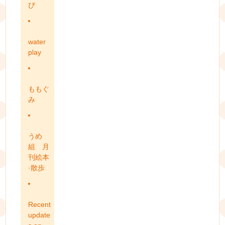
び
water
play
ももぐ
み
うめ
組 月
刊絵本
·散歩
Recent
update