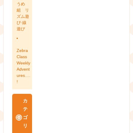
うめ
組 リ
ズム遊
び·線
遊び
Zebra
Class
Weekly
Advent
ures….
!
カ
テ
ゴ
リ