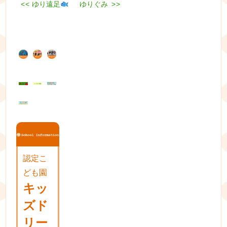
Previous
Next
<<
ゆり遠足
ゆりぐみ
>>
投
post:
post:
稿
ナ
ビ
ゲ
ー
シ
ョ
ン
認定こ
ども園
キッ
ズド
リー