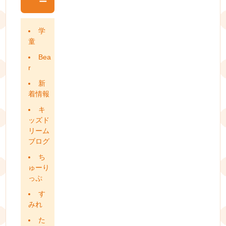
ー
学
童
Bea
r
新
着情報
キ
ッズド
リーム
ブログ
ち
ゅーり
っぷ
す
みれ
た