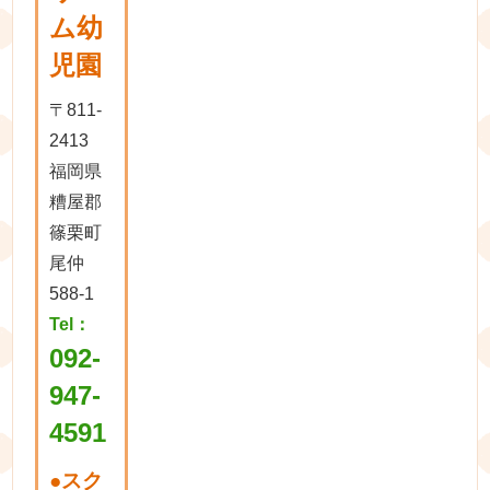
ム幼
児園
〒811-
2413
福岡県
糟屋郡
篠栗町
尾仲
588-1
Tel：
092-
947-
4591
●
スク