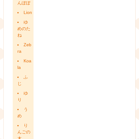
んぽぽ
Lion
ゆ
めのた
ね
Zeb
ra
Koa
la
ふ
じ
ゆ
り
う
め
り
んごの
木