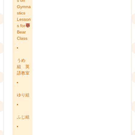
s on
Gymna
stics
Lesson
s for
Bear
Class
うめ
組 英
語教室
ゆり組
ふじ組