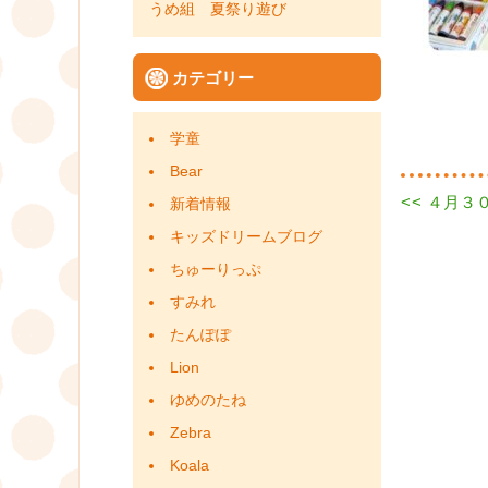
うめ組 夏祭り遊び
カテゴリー
学童
Bear
Previous
<<
４月３０
投
新着情報
post:
キッズドリームブログ
稿
ちゅーりっぷ
ナ
すみれ
ビ
たんぽぽ
Lion
ゲ
ゆめのたね
ー
Zebra
シ
Koala