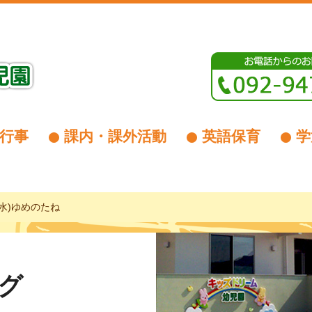
行事
課内・課外活動
英語保育
学
水)ゆめのたね
グ