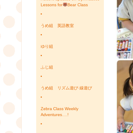
Lessons for
Bear Class
うめ組 英語教室
ゆり組
ふじ組
うめ組 リズム遊び·線遊び
Zebra Class Weekly
Adventures….!