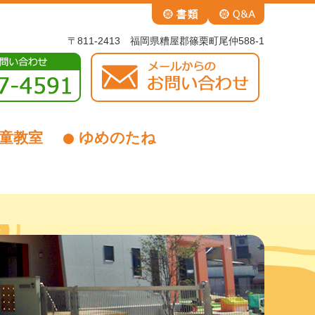
〒811-2413 福岡県糟屋郡篠栗町尾仲588-1
童教室
ゆめのたね