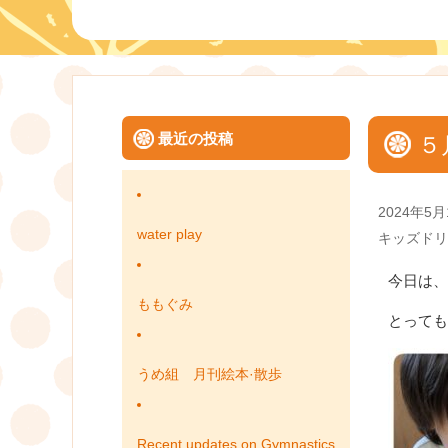
最近の投稿
５
Posted
2024年5月
on
water play
Categories
キッズドリ
今日は、
ももぐみ
とっても
うめ組 月刊絵本·散歩
Recent updates on Gymnastics