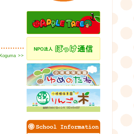
Next
Koguma
>>
post: